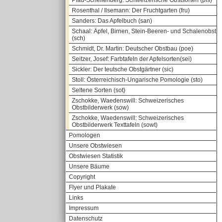
Pfau-Schellenberg: Schweizerische Obstsorten (pfs)
Rosenthal / Ilsemann: Der Fruchtgarten (fru)
Sanders: Das Apfelbuch (san)
Schaal: Äpfel, Birnen, Stein-Beeren- und Schalenobst
(sch)
Schmidt, Dr. Martin: Deutscher Obstbau (poe)
Seitzer, Josef: Farbtafeln der Apfelsorten(sei)
Sickler: Der teutsche Obstgärtner (sic)
Stoll: Österreichisch-Ungarische Pomologie (sto)
Seltene Sorten (sot)
Zschokke, Waedenswill: Schweizerisches
Obstbilderwerk (sow)
Zschokke, Waedenswill: Schweizerisches
Obstbilderwerk Texttafeln (sowt)
Pomologen
Unsere Obstwiesen
Obstwiesen Statistik
Unsere Bäume
Copyright
Flyer und Plakate
Links
Impressum
Datenschutz