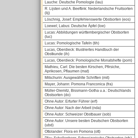
Lauche: Deutsche Pomologie (lau)
R. Lijsten und A. Beeftink: Nederlandsche Fruitsorten
(lij)
Löschnig, Josef: Empfehlenswerte Obstsorten (eos)
Loewel; Labus: Deutsche Äpfel (loe)
Lucas: Abbildungen württembergischer Obstsorten
(luc)
Lucas: Pomologische Tafeln (tih)
Lucas, Oberdieck: Illustriertes Handbuch der
Obstkunde (ih)
Lucas, Oberdieck: Pomologische Monatshefte (pom)
Mathieu, Carl: Die besten Kirschen, Pfirsiche,
Aprikosen, Pflaumen (mat)
Mitschurin: Ausgewählte Schriften (mit)
Mayer, Johann: Pomona Franconica (fra)
Müller-Diemitz, Bissmann-Gotha u.a.: Deutschlands
Obstsorten (do)
Ohne Autor: Erfurter Führer (erf)
Ohne Autor: Nach der Arbeit (nda)
Ohne Autor: Schweizer Obstbauer (sob)
Ohne Autor: Unsere besten Deutschen Obstsorten
(ubd)
Ottolander: Flora en Pomona (ott)