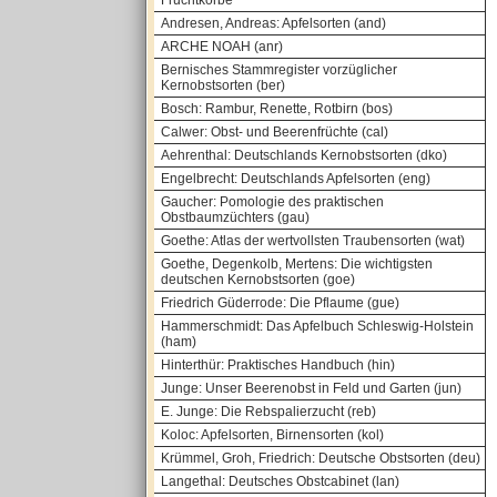
Fruchtkörbe
Andresen, Andreas: Apfelsorten (and)
ARCHE NOAH (anr)
Bernisches Stammregister vorzüglicher
Kernobstsorten (ber)
Bosch: Rambur, Renette, Rotbirn (bos)
Calwer: Obst- und Beerenfrüchte (cal)
Aehrenthal: Deutschlands Kernobstsorten (dko)
Engelbrecht: Deutschlands Apfelsorten (eng)
Gaucher: Pomologie des praktischen
Obstbaumzüchters (gau)
Goethe: Atlas der wertvollsten Traubensorten (wat)
Goethe, Degenkolb, Mertens: Die wichtigsten
deutschen Kernobstsorten (goe)
Friedrich Güderrode: Die Pflaume (gue)
Hammerschmidt: Das Apfelbuch Schleswig-Holstein
(ham)
Hinterthür: Praktisches Handbuch (hin)
Junge: Unser Beerenobst in Feld und Garten (jun)
E. Junge: Die Rebspalierzucht (reb)
Koloc: Apfelsorten, Birnensorten (kol)
Krümmel, Groh, Friedrich: Deutsche Obstsorten (deu)
Langethal: Deutsches Obstcabinet (lan)