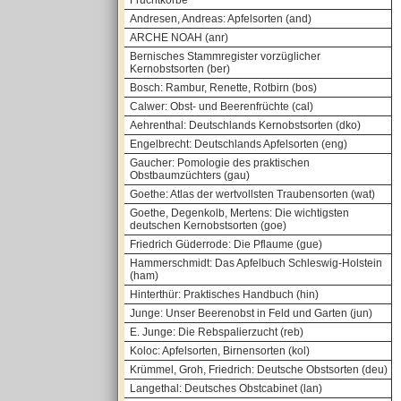
Fruchtkörbe
Andresen, Andreas: Apfelsorten (and)
ARCHE NOAH (anr)
Bernisches Stammregister vorzüglicher
Kernobstsorten (ber)
Bosch: Rambur, Renette, Rotbirn (bos)
Calwer: Obst- und Beerenfrüchte (cal)
Aehrenthal: Deutschlands Kernobstsorten (dko)
Engelbrecht: Deutschlands Apfelsorten (eng)
Gaucher: Pomologie des praktischen
Obstbaumzüchters (gau)
Goethe: Atlas der wertvollsten Traubensorten (wat)
Goethe, Degenkolb, Mertens: Die wichtigsten
deutschen Kernobstsorten (goe)
Friedrich Güderrode: Die Pflaume (gue)
Hammerschmidt: Das Apfelbuch Schleswig-Holstein
(ham)
Hinterthür: Praktisches Handbuch (hin)
Junge: Unser Beerenobst in Feld und Garten (jun)
E. Junge: Die Rebspalierzucht (reb)
Koloc: Apfelsorten, Birnensorten (kol)
Krümmel, Groh, Friedrich: Deutsche Obstsorten (deu)
Langethal: Deutsches Obstcabinet (lan)