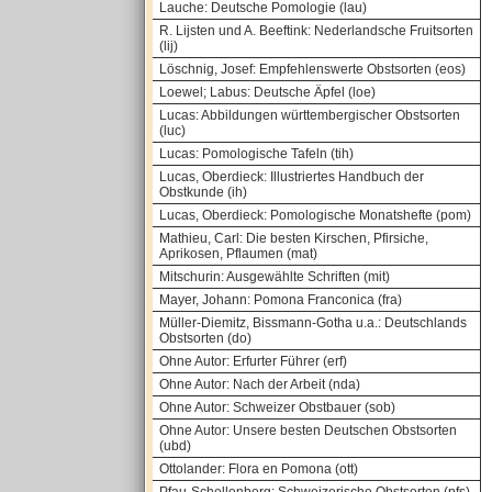
Lauche: Deutsche Pomologie (lau)
R. Lijsten und A. Beeftink: Nederlandsche Fruitsorten
(lij)
Löschnig, Josef: Empfehlenswerte Obstsorten (eos)
Loewel; Labus: Deutsche Äpfel (loe)
Lucas: Abbildungen württembergischer Obstsorten
(luc)
Lucas: Pomologische Tafeln (tih)
Lucas, Oberdieck: Illustriertes Handbuch der
Obstkunde (ih)
Lucas, Oberdieck: Pomologische Monatshefte (pom)
Mathieu, Carl: Die besten Kirschen, Pfirsiche,
Aprikosen, Pflaumen (mat)
Mitschurin: Ausgewählte Schriften (mit)
Mayer, Johann: Pomona Franconica (fra)
Müller-Diemitz, Bissmann-Gotha u.a.: Deutschlands
Obstsorten (do)
Ohne Autor: Erfurter Führer (erf)
Ohne Autor: Nach der Arbeit (nda)
Ohne Autor: Schweizer Obstbauer (sob)
Ohne Autor: Unsere besten Deutschen Obstsorten
(ubd)
Ottolander: Flora en Pomona (ott)