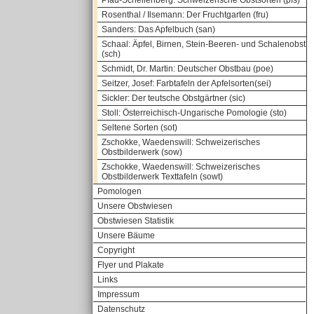
Pfau-Schellenberg: Schweizerische Obstsorten (pfs)
Rosenthal / Ilsemann: Der Fruchtgarten (fru)
Sanders: Das Apfelbuch (san)
Schaal: Äpfel, Birnen, Stein-Beeren- und Schalenobst
(sch)
Schmidt, Dr. Martin: Deutscher Obstbau (poe)
Seitzer, Josef: Farbtafeln der Apfelsorten(sei)
Sickler: Der teutsche Obstgärtner (sic)
Stoll: Österreichisch-Ungarische Pomologie (sto)
Seltene Sorten (sot)
Zschokke, Waedenswill: Schweizerisches
Obstbilderwerk (sow)
Zschokke, Waedenswill: Schweizerisches
Obstbilderwerk Texttafeln (sowt)
Pomologen
Unsere Obstwiesen
Obstwiesen Statistik
Unsere Bäume
Copyright
Flyer und Plakate
Links
Impressum
Datenschutz