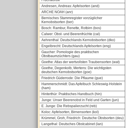
Fruchtkörbe
Andresen, Andreas: Apfelsorten (and)
ARCHE NOAH (anr)
Bernisches Stammregister vorzüglicher
Kernobstsorten (ber)
Bosch: Rambur, Renette, Rotbirn (bos)
Calwer: Obst- und Beerenfrüchte (cal)
Aehrenthal: Deutschlands Kernobstsorten (dko)
Engelbrecht: Deutschlands Apfelsorten (eng)
Gaucher: Pomologie des praktischen
Obstbaumzüchters (gau)
Goethe: Atlas der wertvollsten Traubensorten (wat)
Goethe, Degenkolb, Mertens: Die wichtigsten
deutschen Kernobstsorten (goe)
Friedrich Güderrode: Die Pflaume (gue)
Hammerschmidt: Das Apfelbuch Schleswig-Holstein
(ham)
Hinterthür: Praktisches Handbuch (hin)
Junge: Unser Beerenobst in Feld und Garten (jun)
E. Junge: Die Rebspalierzucht (reb)
Koloc: Apfelsorten, Birnensorten (kol)
Krümmel, Groh, Friedrich: Deutsche Obstsorten (deu)
Langethal: Deutsches Obstcabinet (lan)