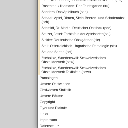
Pfau-Schellenberg: Schweizerische Obstsorten (pfs)
Rosenthal / Ilsemann: Der Fruchtgarten (fru)
Sanders: Das Apfelbuch (san)
Schaal: Äpfel, Birnen, Stein-Beeren- und Schalenobst
(sch)
Schmidt, Dr. Martin: Deutscher Obstbau (poe)
Seitzer, Josef: Farbtafeln der Apfelsorten(sei)
Sickler: Der teutsche Obstgärtner (sic)
Stoll: Österreichisch-Ungarische Pomologie (sto)
Seltene Sorten (sot)
Zschokke, Waedenswill: Schweizerisches
Obstbilderwerk (sow)
Zschokke, Waedenswill: Schweizerisches
Obstbilderwerk Texttafeln (sowt)
Pomologen
Unsere Obstwiesen
Obstwiesen Statistik
Unsere Bäume
Copyright
Flyer und Plakate
Links
Impressum
Datenschutz