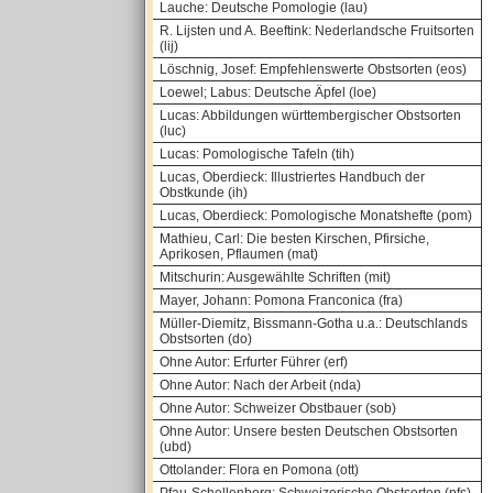
Lauche: Deutsche Pomologie (lau)
R. Lijsten und A. Beeftink: Nederlandsche Fruitsorten
(lij)
Löschnig, Josef: Empfehlenswerte Obstsorten (eos)
Loewel; Labus: Deutsche Äpfel (loe)
Lucas: Abbildungen württembergischer Obstsorten
(luc)
Lucas: Pomologische Tafeln (tih)
Lucas, Oberdieck: Illustriertes Handbuch der
Obstkunde (ih)
Lucas, Oberdieck: Pomologische Monatshefte (pom)
Mathieu, Carl: Die besten Kirschen, Pfirsiche,
Aprikosen, Pflaumen (mat)
Mitschurin: Ausgewählte Schriften (mit)
Mayer, Johann: Pomona Franconica (fra)
Müller-Diemitz, Bissmann-Gotha u.a.: Deutschlands
Obstsorten (do)
Ohne Autor: Erfurter Führer (erf)
Ohne Autor: Nach der Arbeit (nda)
Ohne Autor: Schweizer Obstbauer (sob)
Ohne Autor: Unsere besten Deutschen Obstsorten
(ubd)
Ottolander: Flora en Pomona (ott)