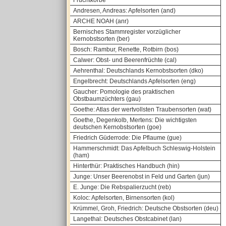
Fruchtkörbe
Andresen, Andreas: Apfelsorten (and)
ARCHE NOAH (anr)
Bernisches Stammregister vorzüglicher
Kernobstsorten (ber)
Bosch: Rambur, Renette, Rotbirn (bos)
Calwer: Obst- und Beerenfrüchte (cal)
Aehrenthal: Deutschlands Kernobstsorten (dko)
Engelbrecht: Deutschlands Apfelsorten (eng)
Gaucher: Pomologie des praktischen
Obstbaumzüchters (gau)
Goethe: Atlas der wertvollsten Traubensorten (wat)
Goethe, Degenkolb, Mertens: Die wichtigsten
deutschen Kernobstsorten (goe)
Friedrich Güderrode: Die Pflaume (gue)
Hammerschmidt: Das Apfelbuch Schleswig-Holstein
(ham)
Hinterthür: Praktisches Handbuch (hin)
Junge: Unser Beerenobst in Feld und Garten (jun)
E. Junge: Die Rebspalierzucht (reb)
Koloc: Apfelsorten, Birnensorten (kol)
Krümmel, Groh, Friedrich: Deutsche Obstsorten (deu)
Langethal: Deutsches Obstcabinet (lan)