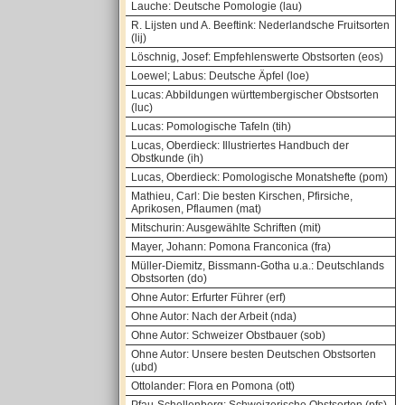
Lauche: Deutsche Pomologie (lau)
R. Lijsten und A. Beeftink: Nederlandsche Fruitsorten
(lij)
Löschnig, Josef: Empfehlenswerte Obstsorten (eos)
Loewel; Labus: Deutsche Äpfel (loe)
Lucas: Abbildungen württembergischer Obstsorten
(luc)
Lucas: Pomologische Tafeln (tih)
Lucas, Oberdieck: Illustriertes Handbuch der
Obstkunde (ih)
Lucas, Oberdieck: Pomologische Monatshefte (pom)
Mathieu, Carl: Die besten Kirschen, Pfirsiche,
Aprikosen, Pflaumen (mat)
Mitschurin: Ausgewählte Schriften (mit)
Mayer, Johann: Pomona Franconica (fra)
Müller-Diemitz, Bissmann-Gotha u.a.: Deutschlands
Obstsorten (do)
Ohne Autor: Erfurter Führer (erf)
Ohne Autor: Nach der Arbeit (nda)
Ohne Autor: Schweizer Obstbauer (sob)
Ohne Autor: Unsere besten Deutschen Obstsorten
(ubd)
Ottolander: Flora en Pomona (ott)