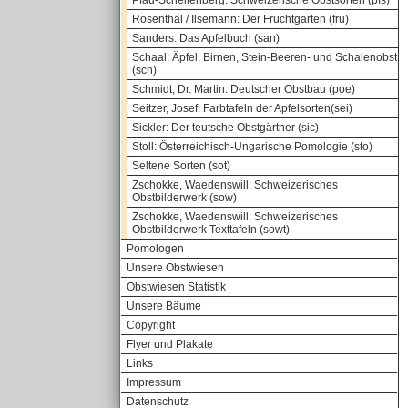
Pfau-Schellenberg: Schweizerische Obstsorten (pfs)
Rosenthal / Ilsemann: Der Fruchtgarten (fru)
Sanders: Das Apfelbuch (san)
Schaal: Äpfel, Birnen, Stein-Beeren- und Schalenobst
(sch)
Schmidt, Dr. Martin: Deutscher Obstbau (poe)
Seitzer, Josef: Farbtafeln der Apfelsorten(sei)
Sickler: Der teutsche Obstgärtner (sic)
Stoll: Österreichisch-Ungarische Pomologie (sto)
Seltene Sorten (sot)
Zschokke, Waedenswill: Schweizerisches
Obstbilderwerk (sow)
Zschokke, Waedenswill: Schweizerisches
Obstbilderwerk Texttafeln (sowt)
Pomologen
Unsere Obstwiesen
Obstwiesen Statistik
Unsere Bäume
Copyright
Flyer und Plakate
Links
Impressum
Datenschutz