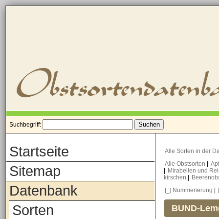
Suchbegriff:
Startseite
Alle Sorten in der 
Alle Obstsorten
|
Ap
Sitemap
|
Mirabellen und Re
kirschen
|
Beerenob
Datenbank
[_] Nummerierung
|
Sorten
BUND-Lemg