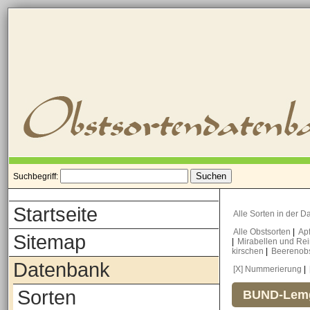
Suchbegriff:
Startseite
Alle Sorten in der 
Alle Obstsorten
|
Ap
Sitemap
|
Mirabellen und Re
kirschen
|
Beerenob
Datenbank
[X] Nummerierung
|
Sorten
BUND-Lemg