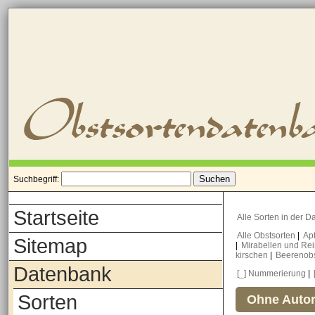
Suchbegriff:
Startseite
Alle Sorten in der 
Alle Obstsorten
|
Ap
Sitemap
|
Mirabellen und Re
kirschen
|
Beerenob
Datenbank
[_] Nummerierung
|
Sorten
Ohne Autor