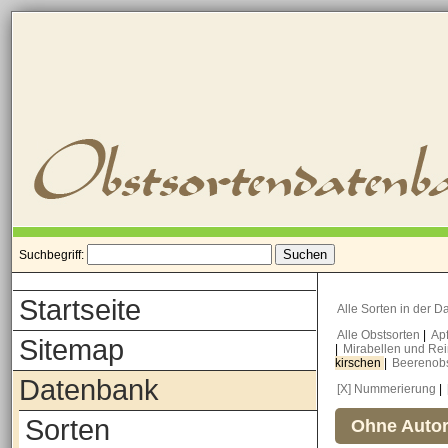
Suchbegriff:
Startseite
Alle Sorten in der 
Alle Obstsorten
|
Ap
Sitemap
|
Mirabellen und Re
kirschen
|
Beerenob
Datenbank
[X] Nummerierung
|
Sorten
Ohne Autor