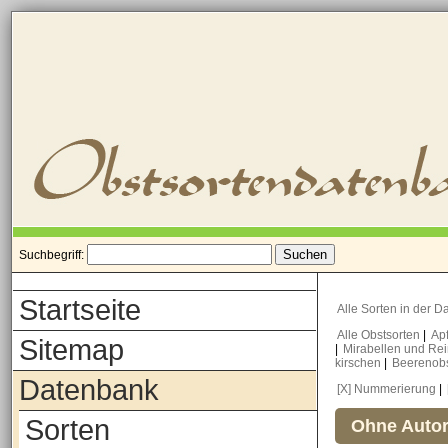
Suchbegriff:
Startseite
Alle Sorten in der 
Alle Obstsorten
|
Ap
Sitemap
|
Mirabellen und Re
kirschen
|
Beerenob
Datenbank
[X] Nummerierung
|
Sorten
Ohne Autor