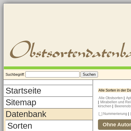
Suchbegriff:
Startseite
Alle Sorten in der 
Alle Obstsorten
|
Ap
Sitemap
|
Mirabellen und Re
kirschen
|
Beerenob
Datenbank
[_] Nummerierung
|
Sorten
Ohne Autor