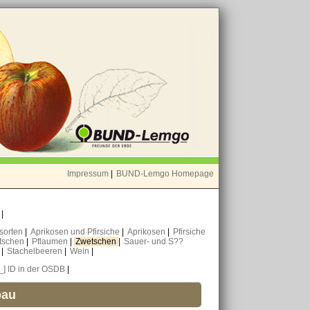
Impressum
|
BUND-Lemgo Homepage
o
|
nsorten
|
Aprikosen und Pfirsiche
|
Aprikosen
|
Pfirsiche
tschen
|
Pflaumen
|
Zwetschen
|
Sauer- und S??
n
|
Stachelbeeren
|
Wein
|
[_] ID in der OSDB
|
bau