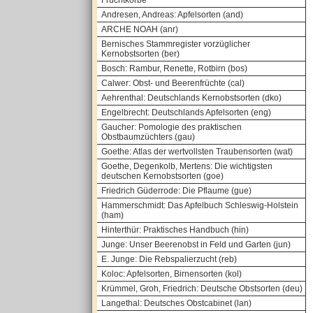
Fruchtkörbe
Andresen, Andreas: Apfelsorten (and)
ARCHE NOAH (anr)
Bernisches Stammregister vorzüglicher
Kernobstsorten (ber)
Bosch: Rambur, Renette, Rotbirn (bos)
Calwer: Obst- und Beerenfrüchte (cal)
Aehrenthal: Deutschlands Kernobstsorten (dko)
Engelbrecht: Deutschlands Apfelsorten (eng)
Gaucher: Pomologie des praktischen
Obstbaumzüchters (gau)
Goethe: Atlas der wertvollsten Traubensorten (wat)
Goethe, Degenkolb, Mertens: Die wichtigsten
deutschen Kernobstsorten (goe)
Friedrich Güderrode: Die Pflaume (gue)
Hammerschmidt: Das Apfelbuch Schleswig-Holstein
(ham)
Hinterthür: Praktisches Handbuch (hin)
Junge: Unser Beerenobst in Feld und Garten (jun)
E. Junge: Die Rebspalierzucht (reb)
Koloc: Apfelsorten, Birnensorten (kol)
Krümmel, Groh, Friedrich: Deutsche Obstsorten (deu)
Langethal: Deutsches Obstcabinet (lan)