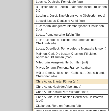
Lauche: Deutsche Pomologie (lau)
R. Lijsten und A. Beeftink: Nederlandsche Fruitsorten
(lij)
Löschnig, Josef: Empfehlenswerte Obstsorten (eos)
Loewel; Labus: Deutsche Äpfel (loe)
Lucas: Abbildungen württembergischer Obstsorten
(luc)
Lucas: Pomologische Tafeln (tih)
Lucas, Oberdieck: Illustriertes Handbuch der
Obstkunde (ih)
Lucas, Oberdieck: Pomologische Monatshefte (pom)
Mathieu, Carl: Die besten Kirschen, Pfirsiche,
Aprikosen, Pflaumen (mat)
Mitschurin: Ausgewählte Schriften (mit)
Mayer, Johann: Pomona Franconica (fra)
Müller-Diemitz, Bissmann-Gotha u.a.: Deutschlands
Obstsorten (do)
Ohne Autor: Erfurter Führer (erf)
Ohne Autor: Nach der Arbeit (nda)
Ohne Autor: Schweizer Obstbauer (sob)
Ohne Autor: Unsere besten Deutschen Obstsorten
(ubd)
Ottolander: Flora en Pomona (ott)