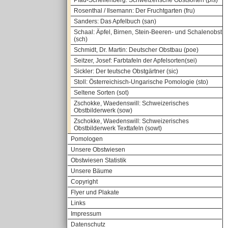
Pfau-Schellenberg: Schweizerische Obstsorten (pfs)
Rosenthal / Ilsemann: Der Fruchtgarten (fru)
Sanders: Das Apfelbuch (san)
Schaal: Äpfel, Birnen, Stein-Beeren- und Schalenobst
(sch)
Schmidt, Dr. Martin: Deutscher Obstbau (poe)
Seitzer, Josef: Farbtafeln der Apfelsorten(sei)
Sickler: Der teutsche Obstgärtner (sic)
Stoll: Österreichisch-Ungarische Pomologie (sto)
Seltene Sorten (sot)
Zschokke, Waedenswill: Schweizerisches
Obstbilderwerk (sow)
Zschokke, Waedenswill: Schweizerisches
Obstbilderwerk Texttafeln (sowt)
Pomologen
Unsere Obstwiesen
Obstwiesen Statistik
Unsere Bäume
Copyright
Flyer und Plakate
Links
Impressum
Datenschutz