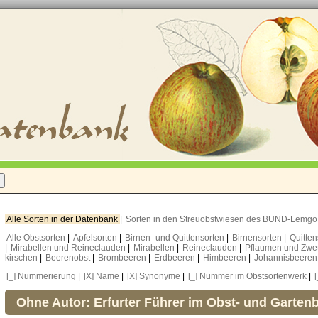
Alle Sorten in der Datenbank
|
Sorten in den Streuobstwiesen des BUND-Lemg
Alle Obstsorten
|
Apfelsorten
|
Birnen- und Quittensorten
|
Birnensorten
|
Quitte
|
Mirabellen und Reineclauden
|
Mirabellen
|
Reineclauden
|
Pflaumen und Zwe
kirschen
|
Beerenobst
|
Brombeeren
|
Erdbeeren
|
Himbeeren
|
Johannisbeere
[_] Nummerierung
|
[X] Name
|
[X] Synonyme
|
[_] Nummer im Obstsortenwerk
|
Ohne Autor: Erfurter Führer im Obst- und Garten