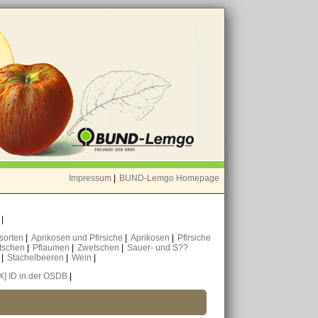
Impressum
|
BUND-Lemgo Homepage
o
|
nsorten
|
Aprikosen und Pfirsiche
|
Aprikosen
|
Pfirsiche
tschen
|
Pflaumen
|
Zwetschen
|
Sauer- und S??
n
|
Stachelbeeren
|
Wein
|
[X] ID in der OSDB
|