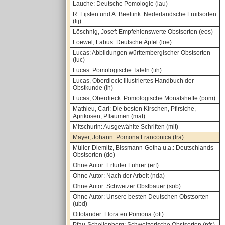
Lauche: Deutsche Pomologie (lau)
R. Lijsten und A. Beeftink: Nederlandsche Fruitsorten
(lij)
Löschnig, Josef: Empfehlenswerte Obstsorten (eos)
Loewel; Labus: Deutsche Äpfel (loe)
Lucas: Abbildungen württembergischer Obstsorten
(luc)
Lucas: Pomologische Tafeln (tih)
Lucas, Oberdieck: Illustriertes Handbuch der
Obstkunde (ih)
Lucas, Oberdieck: Pomologische Monatshefte (pom)
Mathieu, Carl: Die besten Kirschen, Pfirsiche,
Aprikosen, Pflaumen (mat)
Mitschurin: Ausgewählte Schriften (mit)
Mayer, Johann: Pomona Franconica (fra)
Müller-Diemitz, Bissmann-Gotha u.a.: Deutschlands
Obstsorten (do)
Ohne Autor: Erfurter Führer (erf)
Ohne Autor: Nach der Arbeit (nda)
Ohne Autor: Schweizer Obstbauer (sob)
Ohne Autor: Unsere besten Deutschen Obstsorten
(ubd)
Ottolander: Flora en Pomona (ott)