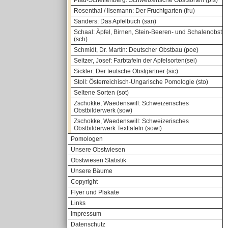
Pfau-Schellenberg: Schweizerische Obstsorten (pfs)
Rosenthal / Ilsemann: Der Fruchtgarten (fru)
Sanders: Das Apfelbuch (san)
Schaal: Äpfel, Birnen, Stein-Beeren- und Schalenobst
(sch)
Schmidt, Dr. Martin: Deutscher Obstbau (poe)
Seitzer, Josef: Farbtafeln der Apfelsorten(sei)
Sickler: Der teutsche Obstgärtner (sic)
Stoll: Österreichisch-Ungarische Pomologie (sto)
Seltene Sorten (sot)
Zschokke, Waedenswill: Schweizerisches
Obstbilderwerk (sow)
Zschokke, Waedenswill: Schweizerisches
Obstbilderwerk Texttafeln (sowt)
Pomologen
Unsere Obstwiesen
Obstwiesen Statistik
Unsere Bäume
Copyright
Flyer und Plakate
Links
Impressum
Datenschutz