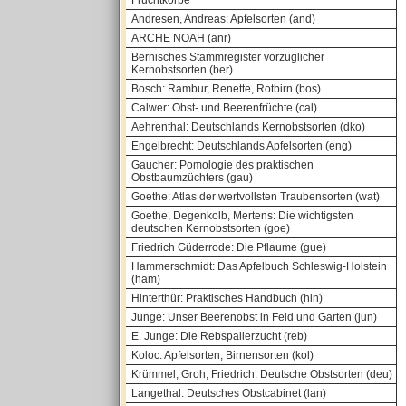
Fruchtkörbe
Andresen, Andreas: Apfelsorten (and)
ARCHE NOAH (anr)
Bernisches Stammregister vorzüglicher
Kernobstsorten (ber)
Bosch: Rambur, Renette, Rotbirn (bos)
Calwer: Obst- und Beerenfrüchte (cal)
Aehrenthal: Deutschlands Kernobstsorten (dko)
Engelbrecht: Deutschlands Apfelsorten (eng)
Gaucher: Pomologie des praktischen
Obstbaumzüchters (gau)
Goethe: Atlas der wertvollsten Traubensorten (wat)
Goethe, Degenkolb, Mertens: Die wichtigsten
deutschen Kernobstsorten (goe)
Friedrich Güderrode: Die Pflaume (gue)
Hammerschmidt: Das Apfelbuch Schleswig-Holstein
(ham)
Hinterthür: Praktisches Handbuch (hin)
Junge: Unser Beerenobst in Feld und Garten (jun)
E. Junge: Die Rebspalierzucht (reb)
Koloc: Apfelsorten, Birnensorten (kol)
Krümmel, Groh, Friedrich: Deutsche Obstsorten (deu)
Langethal: Deutsches Obstcabinet (lan)