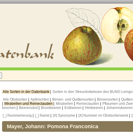
Alle Sorten in der Datenbank
|
Sorten in den Streuobstwiesen des BUND-Lemg
Alle Obstsorten
|
Apfelsorten
|
Birnen- und Quittensorten
|
Birnensorten
|
Quitte
|
Mirabellen und Reineclauden
|
Mirabellen
|
Reineclauden
|
Pflaumen und Zwe
kirschen
|
Beerenobst
|
Brombeeren
|
Erdbeeren
|
Himbeeren
|
Johannisbeere
[_] Nummerierung
|
[_] Name
|
[X] Synonyme
|
[X] Nummer im Obstsortenwerk
|
Mayer, Johann: Pomona Franconica