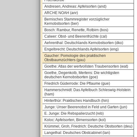
Fruchtkörbe
Andresen, Andreas: Apfelsorten (and)
ARCHE NOAH (anr)
Bernisches Stammregister vorzüglicher
Kernobstsorten (ber)
Bosch: Rambur, Renette, Rotbirn (bos)
Calwer: Obst- und Beerenfrüchte (cal)
Aehrenthal: Deutschlands Kernobstsorten (dko)
Engelbrecht: Deutschlands Apfelsorten (eng)
Gaucher: Pomologie des praktischen
Obstbaumzüchters (gau)
Goethe: Atlas der wertvollsten Traubensorten (wat)
Goethe, Degenkolb, Mertens: Die wichtigsten
deutschen Kernobstsorten (goe)
Friedrich Güderrode: Die Pflaume (gue)
Hammerschmidt: Das Apfelbuch Schleswig-Holstein
(ham)
Hinterthür: Praktisches Handbuch (hin)
Junge: Unser Beerenobst in Feld und Garten (jun)
E. Junge: Die Rebspalierzucht (reb)
Koloc: Apfelsorten, Birnensorten (kol)
Krümmel, Groh, Friedrich: Deutsche Obstsorten (deu)
Langethal: Deutsches Obstcabinet (lan)