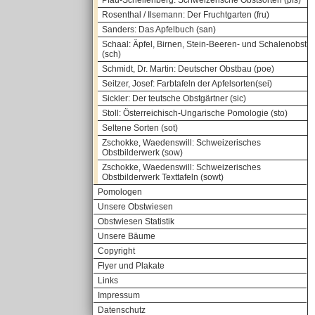
Pfau-Schellenberg: Schweizerische Obstsorten (pfs)
Rosenthal / Ilsemann: Der Fruchtgarten (fru)
Sanders: Das Apfelbuch (san)
Schaal: Äpfel, Birnen, Stein-Beeren- und Schalenobst
(sch)
Schmidt, Dr. Martin: Deutscher Obstbau (poe)
Seitzer, Josef: Farbtafeln der Apfelsorten(sei)
Sickler: Der teutsche Obstgärtner (sic)
Stoll: Österreichisch-Ungarische Pomologie (sto)
Seltene Sorten (sot)
Zschokke, Waedenswill: Schweizerisches
Obstbilderwerk (sow)
Zschokke, Waedenswill: Schweizerisches
Obstbilderwerk Texttafeln (sowt)
Pomologen
Unsere Obstwiesen
Obstwiesen Statistik
Unsere Bäume
Copyright
Flyer und Plakate
Links
Impressum
Datenschutz