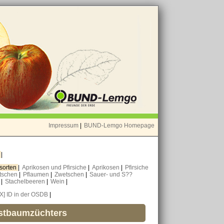
Impressum
|
BUND-Lemgo Homepage
o
|
nsorten
|
Aprikosen und Pfirsiche
|
Aprikosen
|
Pfirsiche
tschen
|
Pflaumen
|
Zwetschen
|
Sauer- und S??
n
|
Stachelbeeren
|
Wein
|
[X] ID in der OSDB
|
bstbaumzüchters