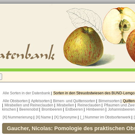
Alle Sorten in der Datenbank
|
Sorten in den Streuobstwiesen des BUND-Lemg
Alle Obstsorten
|
Apfelsorten
|
Birnen- und Quittensorten
|
Birnensorten
|
Quitte
|
Mirabellen und Reineclauden
|
Mirabellen
|
Reineclauden
|
Pflaumen und Zwe
kirschen
|
Beerenobst
|
Brombeeren
|
Erdbeeren
|
Himbeeren
|
Johannisbeere
[X] Nummerierung
|
[X] Name
|
[X] Synonyme
|
[_] Nummer im Obstsortenwerk
|
Gaucher, Nicolas: Pomologie des praktischen O