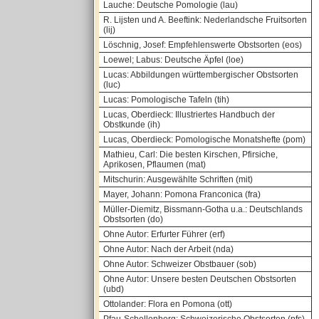
Lauche: Deutsche Pomologie (lau)
R. Lijsten und A. Beeftink: Nederlandsche Fruitsorten
(lij)
Löschnig, Josef: Empfehlenswerte Obstsorten (eos)
Loewel; Labus: Deutsche Äpfel (loe)
Lucas: Abbildungen württembergischer Obstsorten
(luc)
Lucas: Pomologische Tafeln (tih)
Lucas, Oberdieck: Illustriertes Handbuch der
Obstkunde (ih)
Lucas, Oberdieck: Pomologische Monatshefte (pom)
Mathieu, Carl: Die besten Kirschen, Pfirsiche,
Aprikosen, Pflaumen (mat)
Mitschurin: Ausgewählte Schriften (mit)
Mayer, Johann: Pomona Franconica (fra)
Müller-Diemitz, Bissmann-Gotha u.a.: Deutschlands
Obstsorten (do)
Ohne Autor: Erfurter Führer (erf)
Ohne Autor: Nach der Arbeit (nda)
Ohne Autor: Schweizer Obstbauer (sob)
Ohne Autor: Unsere besten Deutschen Obstsorten
(ubd)
Ottolander: Flora en Pomona (ott)