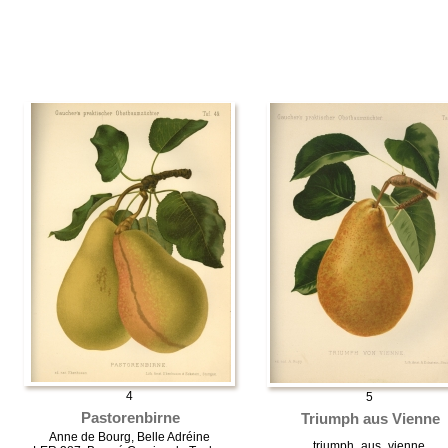
4
5
Pastorenbirne
Triumph aus Vienne
Anne de Bourg, Belle Adréine
triumph_aus_vienne