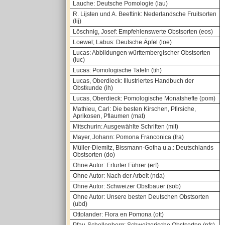
Lauche: Deutsche Pomologie (lau)
R. Lijsten und A. Beeftink: Nederlandsche Fruitsorten
(lij)
Löschnig, Josef: Empfehlenswerte Obstsorten (eos)
Loewel; Labus: Deutsche Äpfel (loe)
Lucas: Abbildungen württembergischer Obstsorten
(luc)
Lucas: Pomologische Tafeln (tih)
Lucas, Oberdieck: Illustriertes Handbuch der
Obstkunde (ih)
Lucas, Oberdieck: Pomologische Monatshefte (pom)
Mathieu, Carl: Die besten Kirschen, Pfirsiche,
Aprikosen, Pflaumen (mat)
Mitschurin: Ausgewählte Schriften (mit)
Mayer, Johann: Pomona Franconica (fra)
Müller-Diemitz, Bissmann-Gotha u.a.: Deutschlands
Obstsorten (do)
Ohne Autor: Erfurter Führer (erf)
Ohne Autor: Nach der Arbeit (nda)
Ohne Autor: Schweizer Obstbauer (sob)
Ohne Autor: Unsere besten Deutschen Obstsorten
(ubd)
Ottolander: Flora en Pomona (ott)