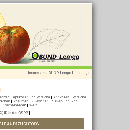
Impressum
|
BUND-Lemgo Homepage
o
|
nsorten
|
Aprikosen und Pfirsiche
|
Aprikosen
|
Pfirsiche
tschen
|
Pflaumen
|
Zwetschen
|
Sauer- und S??
n
|
Stachelbeeren
|
Wein
|
[X] ID in der OSDB
|
bstbaumzüchters