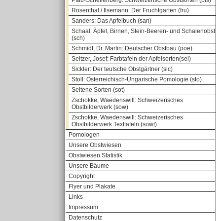
Pfau-Schellenberg: Schweizerische Obstsorten (pfs)
Rosenthal / Ilsemann: Der Fruchtgarten (fru)
Sanders: Das Apfelbuch (san)
Schaal: Äpfel, Birnen, Stein-Beeren- und Schalenobst
(sch)
Schmidt, Dr. Martin: Deutscher Obstbau (poe)
Seitzer, Josef: Farbtafeln der Apfelsorten(sei)
Sickler: Der teutsche Obstgärtner (sic)
Stoll: Österreichisch-Ungarische Pomologie (sto)
Seltene Sorten (sot)
Zschokke, Waedenswill: Schweizerisches
Obstbilderwerk (sow)
Zschokke, Waedenswill: Schweizerisches
Obstbilderwerk Texttafeln (sowt)
Pomologen
Unsere Obstwiesen
Obstwiesen Statistik
Unsere Bäume
Copyright
Flyer und Plakate
Links
Impressum
Datenschutz