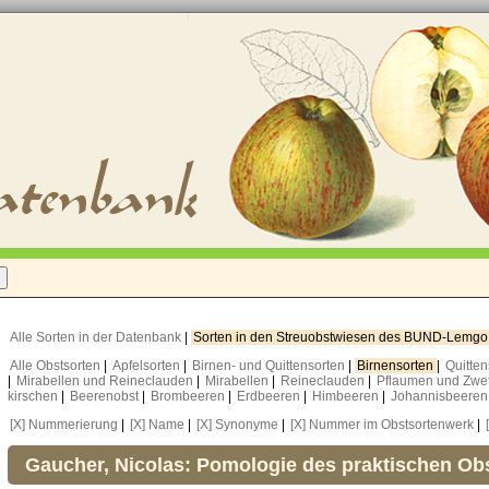
Alle Sorten in der Datenbank
|
Sorten in den Streuobstwiesen des BUND-Lemg
Alle Obstsorten
|
Apfelsorten
|
Birnen- und Quittensorten
|
Birnensorten
|
Quitte
|
Mirabellen und Reineclauden
|
Mirabellen
|
Reineclauden
|
Pflaumen und Zwe
kirschen
|
Beerenobst
|
Brombeeren
|
Erdbeeren
|
Himbeeren
|
Johannisbeere
[X] Nummerierung
|
[X] Name
|
[X] Synonyme
|
[X] Nummer im Obstsortenwerk
|
Gaucher, Nicolas: Pomologie des praktischen O