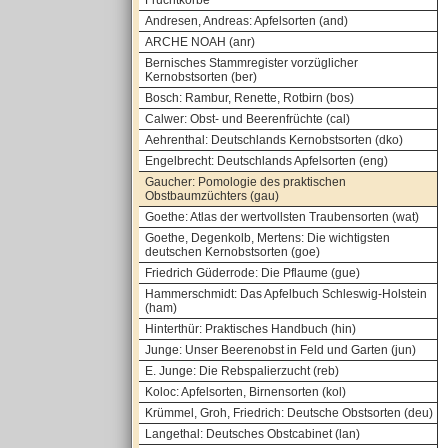
Fruchtkörbe
Andresen, Andreas: Apfelsorten (and)
ARCHE NOAH (anr)
Bernisches Stammregister vorzüglicher
Kernobstsorten (ber)
Bosch: Rambur, Renette, Rotbirn (bos)
Calwer: Obst- und Beerenfrüchte (cal)
Aehrenthal: Deutschlands Kernobstsorten (dko)
Engelbrecht: Deutschlands Apfelsorten (eng)
Gaucher: Pomologie des praktischen
Obstbaumzüchters (gau)
Goethe: Atlas der wertvollsten Traubensorten (wat)
Goethe, Degenkolb, Mertens: Die wichtigsten
deutschen Kernobstsorten (goe)
Friedrich Güderrode: Die Pflaume (gue)
Hammerschmidt: Das Apfelbuch Schleswig-Holstein
(ham)
Hinterthür: Praktisches Handbuch (hin)
Junge: Unser Beerenobst in Feld und Garten (jun)
E. Junge: Die Rebspalierzucht (reb)
Koloc: Apfelsorten, Birnensorten (kol)
Krümmel, Groh, Friedrich: Deutsche Obstsorten (deu)
Langethal: Deutsches Obstcabinet (lan)