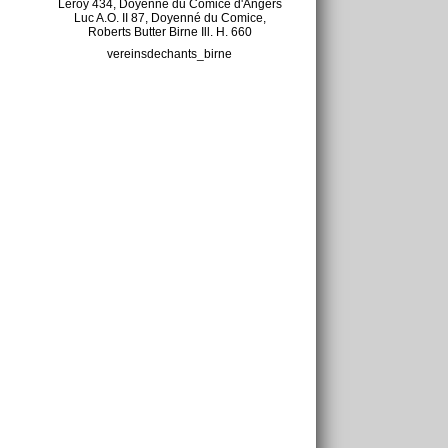
Leroy 434, Doyenné du Comice d'Angers
Luc A.O. II 87, Doyenné du Comice,
Roberts Butter Birne Ill. H. 660
vereinsdechants_birne