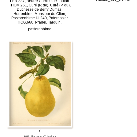
LER.387, Beurré Comice de Toulon
THOM.261, Curé (P. de), Curé (P. du),
Duchesse de Berry Dumas,
Herrenbirne Monsieur de Clion,
Pastorenbirne IH.240, Paternoster
HOG.660, Pradel, Tarquin,
pastorenbirne
7