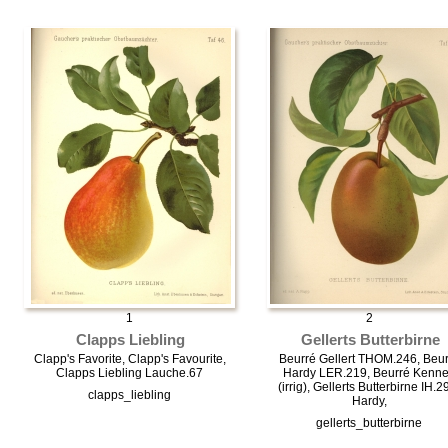
1
2
Clapps Liebling
Gellerts Butterbirne
Clapp's Favorite, Clapp's Favourite,
Beurré Gellert THOM.246, Beur
Clapps Liebling Lauche.67
Hardy LER.219, Beurré Kenn
(irrig), Gellerts Butterbirne IH.2
clapps_liebling
Hardy,
gellerts_butterbirne