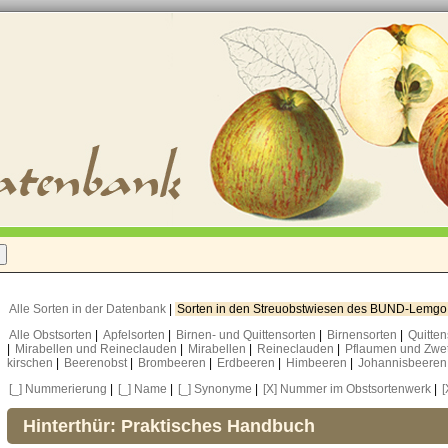
Alle Sorten in der Datenbank
|
Sorten in den Streuobstwiesen des BUND-Lemg
Alle Obstsorten
|
Apfelsorten
|
Birnen- und Quittensorten
|
Birnensorten
|
Quitte
|
Mirabellen und Reineclauden
|
Mirabellen
|
Reineclauden
|
Pflaumen und Zwe
kirschen
|
Beerenobst
|
Brombeeren
|
Erdbeeren
|
Himbeeren
|
Johannisbeere
[_] Nummerierung
|
[_] Name
|
[_] Synonyme
|
[X] Nummer im Obstsortenwerk
|
[
Hinterthür: Praktisches Handbuch