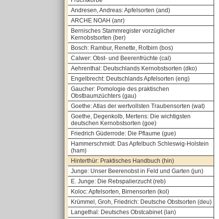
Fruchtkörbe
Andresen, Andreas: Apfelsorten (and)
ARCHE NOAH (anr)
Bernisches Stammregister vorzüglicher
Kernobstsorten (ber)
Bosch: Rambur, Renette, Rotbirn (bos)
Calwer: Obst- und Beerenfrüchte (cal)
Aehrenthal: Deutschlands Kernobstsorten (dko)
Engelbrecht: Deutschlands Apfelsorten (eng)
Gaucher: Pomologie des praktischen
Obstbaumzüchters (gau)
Goethe: Atlas der wertvollsten Traubensorten (wat)
Goethe, Degenkolb, Mertens: Die wichtigsten
deutschen Kernobstsorten (goe)
Friedrich Güderrode: Die Pflaume (gue)
Hammerschmidt: Das Apfelbuch Schleswig-Holstein
(ham)
Hinterthür: Praktisches Handbuch (hin)
Junge: Unser Beerenobst in Feld und Garten (jun)
E. Junge: Die Rebspalierzucht (reb)
Koloc: Apfelsorten, Birnensorten (kol)
Krümmel, Groh, Friedrich: Deutsche Obstsorten (deu)
Langethal: Deutsches Obstcabinet (lan)