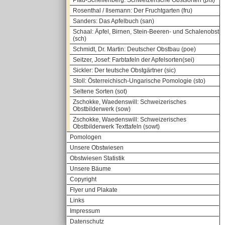
Pfau-Schellenberg: Schweizerische Obstsorten (pfs)
Rosenthal / Ilsemann: Der Fruchtgarten (fru)
Sanders: Das Apfelbuch (san)
Schaal: Äpfel, Birnen, Stein-Beeren- und Schalenobst
(sch)
Schmidt, Dr. Martin: Deutscher Obstbau (poe)
Seitzer, Josef: Farbtafeln der Apfelsorten(sei)
Sickler: Der teutsche Obstgärtner (sic)
Stoll: Österreichisch-Ungarische Pomologie (sto)
Seltene Sorten (sot)
Zschokke, Waedenswill: Schweizerisches
Obstbilderwerk (sow)
Zschokke, Waedenswill: Schweizerisches
Obstbilderwerk Texttafeln (sowt)
Pomologen
Unsere Obstwiesen
Obstwiesen Statistik
Unsere Bäume
Copyright
Flyer und Plakate
Links
Impressum
Datenschutz