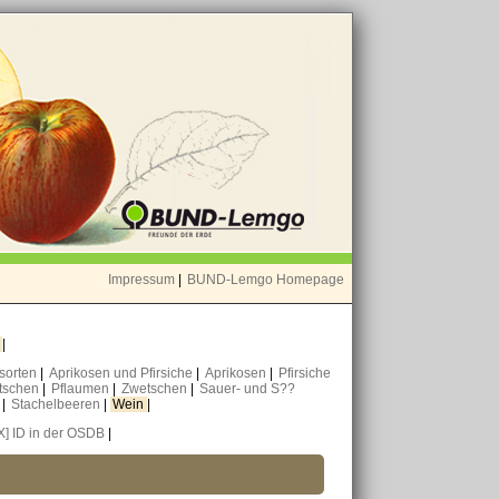
Impressum
|
BUND-Lemgo Homepage
o
|
nsorten
|
Aprikosen und Pfirsiche
|
Aprikosen
|
Pfirsiche
tschen
|
Pflaumen
|
Zwetschen
|
Sauer- und S??
n
|
Stachelbeeren
|
Wein
|
X] ID in der OSDB
|