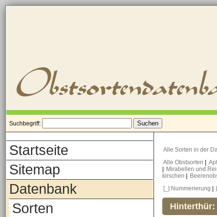
Suchbegriff:
Startseite
Alle Sorten in der 
Alle Obstsorten
|
Ap
Sitemap
|
Mirabellen und Re
kirschen
|
Beerenob
Datenbank
[_] Nummerierung
|
Sorten
Hinterthür