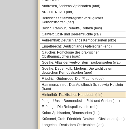
Fruchtkörbe
Andresen, Andreas: Apfelsorten (and)
ARCHE NOAH (anr)
Bernisches Stammregister vorzüglicher
Kernobstsorten (ber)
Bosch: Rambur, Renette, Rotbirn (bos)
Calwer: Obst- und Beerenfrüchte (cal)
Aehrenthal: Deutschlands Kernobstsorten (dko)
Engelbrecht: Deutschlands Apfelsorten (eng)
Gaucher: Pomologie des praktischen
Obstbaumzüchters (gau)
Goethe: Atlas der wertvollsten Traubensorten (wat)
Goethe, Degenkolb, Mertens: Die wichtigsten
deutschen Kernobstsorten (goe)
Friedrich Güderrode: Die Pflaume (gue)
Hammerschmidt: Das Apfelbuch Schleswig-Holstein
(ham)
Hinterthür: Praktisches Handbuch (hin)
Junge: Unser Beerenobst in Feld und Garten (jun)
E. Junge: Die Rebspalierzucht (reb)
Koloc: Apfelsorten, Birnensorten (kol)
Krümmel, Groh, Friedrich: Deutsche Obstsorten (deu)
Langethal: Deutsches Obstcabinet (lan)