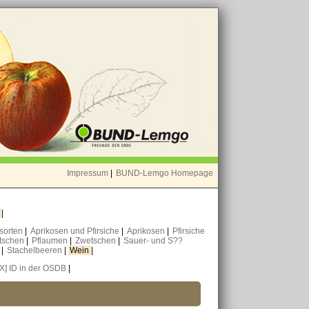
Impressum
|
BUND-Lemgo Homepage
o
|
nsorten
|
Aprikosen und Pfirsiche
|
Aprikosen
|
Pfirsiche
tschen
|
Pflaumen
|
Zwetschen
|
Sauer- und S??
n
|
Stachelbeeren
|
Wein
|
[X] ID in der OSDB
|