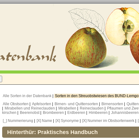
Alle Sorten in der Datenbank
|
Sorten in den Streuobstwiesen des BUND-Lemg
Alle Obstsorten
|
Apfelsorten
|
Birnen- und Quittensorten
|
Birnensorten
|
Quitte
|
Mirabellen und Reineclauden
|
Mirabellen
|
Reineclauden
|
Pflaumen und Zwe
kirschen
|
Beerenobst
|
Brombeeren
|
Erdbeeren
|
Himbeeren
|
Johannisbeere
[_] Nummerierung
|
[X] Name
|
[X] Synonyme
|
[X] Nummer im Obstsortenwerk
|
Hinterthür: Praktisches Handbuch