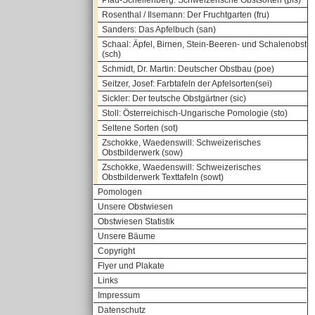
Pfau-Schellenberg: Schweizerische Obstsorten (pfs)
Rosenthal / Ilsemann: Der Fruchtgarten (fru)
Sanders: Das Apfelbuch (san)
Schaal: Äpfel, Birnen, Stein-Beeren- und Schalenobst
(sch)
Schmidt, Dr. Martin: Deutscher Obstbau (poe)
Seitzer, Josef: Farbtafeln der Apfelsorten(sei)
Sickler: Der teutsche Obstgärtner (sic)
Stoll: Österreichisch-Ungarische Pomologie (sto)
Seltene Sorten (sot)
Zschokke, Waedenswill: Schweizerisches
Obstbilderwerk (sow)
Zschokke, Waedenswill: Schweizerisches
Obstbilderwerk Texttafeln (sowt)
Pomologen
Unsere Obstwiesen
Obstwiesen Statistik
Unsere Bäume
Copyright
Flyer und Plakate
Links
Impressum
Datenschutz