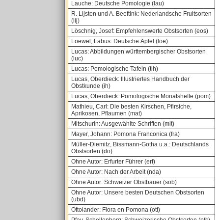
Lauche: Deutsche Pomologie (lau)
R. Lijsten und A. Beeftink: Nederlandsche Fruitsorten
(lij)
Löschnig, Josef: Empfehlenswerte Obstsorten (eos)
Loewel; Labus: Deutsche Äpfel (loe)
Lucas: Abbildungen württembergischer Obstsorten
(luc)
Lucas: Pomologische Tafeln (tih)
Lucas, Oberdieck: Illustriertes Handbuch der
Obstkunde (ih)
Lucas, Oberdieck: Pomologische Monatshefte (pom)
Mathieu, Carl: Die besten Kirschen, Pfirsiche,
Aprikosen, Pflaumen (mat)
Mitschurin: Ausgewählte Schriften (mit)
Mayer, Johann: Pomona Franconica (fra)
Müller-Diemitz, Bissmann-Gotha u.a.: Deutschlands
Obstsorten (do)
Ohne Autor: Erfurter Führer (erf)
Ohne Autor: Nach der Arbeit (nda)
Ohne Autor: Schweizer Obstbauer (sob)
Ohne Autor: Unsere besten Deutschen Obstsorten
(ubd)
Ottolander: Flora en Pomona (ott)