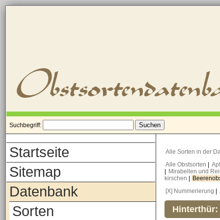
Suchbegriff:
Startseite
Alle Sorten in der 
Alle Obstsorten
|
Ap
Sitemap
|
Mirabellen und Re
kirschen
|
Beerenob
Datenbank
[X] Nummerierung
|
Sorten
Hinterthür