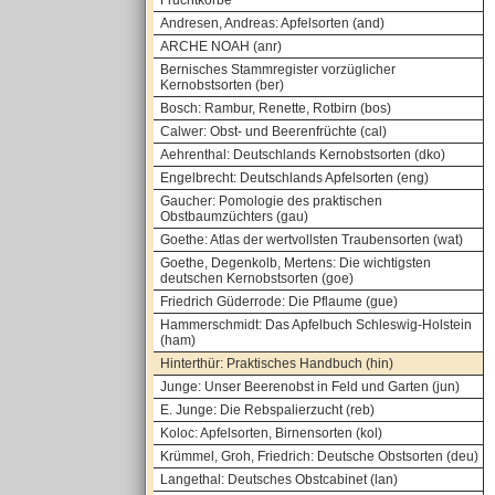
Fruchtkörbe
Andresen, Andreas: Apfelsorten (and)
ARCHE NOAH (anr)
Bernisches Stammregister vorzüglicher
Kernobstsorten (ber)
Bosch: Rambur, Renette, Rotbirn (bos)
Calwer: Obst- und Beerenfrüchte (cal)
Aehrenthal: Deutschlands Kernobstsorten (dko)
Engelbrecht: Deutschlands Apfelsorten (eng)
Gaucher: Pomologie des praktischen
Obstbaumzüchters (gau)
Goethe: Atlas der wertvollsten Traubensorten (wat)
Goethe, Degenkolb, Mertens: Die wichtigsten
deutschen Kernobstsorten (goe)
Friedrich Güderrode: Die Pflaume (gue)
Hammerschmidt: Das Apfelbuch Schleswig-Holstein
(ham)
Hinterthür: Praktisches Handbuch (hin)
Junge: Unser Beerenobst in Feld und Garten (jun)
E. Junge: Die Rebspalierzucht (reb)
Koloc: Apfelsorten, Birnensorten (kol)
Krümmel, Groh, Friedrich: Deutsche Obstsorten (deu)
Langethal: Deutsches Obstcabinet (lan)