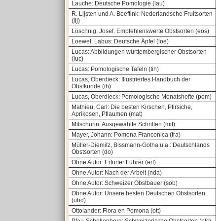
Lauche: Deutsche Pomologie (lau)
R. Lijsten und A. Beeftink: Nederlandsche Fruitsorten
(lij)
Löschnig, Josef: Empfehlenswerte Obstsorten (eos)
Loewel; Labus: Deutsche Äpfel (loe)
Lucas: Abbildungen württembergischer Obstsorten
(luc)
Lucas: Pomologische Tafeln (tih)
Lucas, Oberdieck: Illustriertes Handbuch der
Obstkunde (ih)
Lucas, Oberdieck: Pomologische Monatshefte (pom)
Mathieu, Carl: Die besten Kirschen, Pfirsiche,
Aprikosen, Pflaumen (mat)
Mitschurin: Ausgewählte Schriften (mit)
Mayer, Johann: Pomona Franconica (fra)
Müller-Diemitz, Bissmann-Gotha u.a.: Deutschlands
Obstsorten (do)
Ohne Autor: Erfurter Führer (erf)
Ohne Autor: Nach der Arbeit (nda)
Ohne Autor: Schweizer Obstbauer (sob)
Ohne Autor: Unsere besten Deutschen Obstsorten
(ubd)
Ottolander: Flora en Pomona (ott)