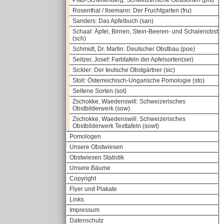
Pfau-Schellenberg: Schweizerische Obstsorten (pfs)
Rosenthal / Ilsemann: Der Fruchtgarten (fru)
Sanders: Das Apfelbuch (san)
Schaal: Äpfel, Birnen, Stein-Beeren- und Schalenobst
(sch)
Schmidt, Dr. Martin: Deutscher Obstbau (poe)
Seitzer, Josef: Farbtafeln der Apfelsorten(sei)
Sickler: Der teutsche Obstgärtner (sic)
Stoll: Österreichisch-Ungarische Pomologie (sto)
Seltene Sorten (sot)
Zschokke, Waedenswill: Schweizerisches
Obstbilderwerk (sow)
Zschokke, Waedenswill: Schweizerisches
Obstbilderwerk Texttafeln (sowt)
Pomologen
Unsere Obstwiesen
Obstwiesen Statistik
Unsere Bäume
Copyright
Flyer und Plakate
Links
Impressum
Datenschutz