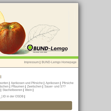
Impressum
|
BUND-Lemgo Homepage
o
|
nsorten
|
Aprikosen und Pfirsiche
|
Aprikosen
|
Pfirsiche
tschen
|
Pflaumen
|
Zwetschen
|
Sauer- und S??
n
|
Stachelbeeren
|
Wein
|
[_] ID in der OSDB
|