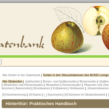
Alle Sorten in der Datenbank
|
Sorten in den Streuobstwiesen des BUND-Lemg
Alle Obstsorten
|
Apfelsorten
|
Birnen- und Quittensorten
|
Birnensorten
|
Quitte
|
Mirabellen und Reineclauden
|
Mirabellen
|
Reineclauden
|
Pflaumen und Zwe
kirschen
|
Beerenobst
|
Brombeeren
|
Erdbeeren
|
Himbeeren
|
Johannisbeere
[X] Nummerierung
|
[X] Name
|
[_] Synonyme
|
[X] Nummer im Obstsortenwerk
|
Hinterthür: Praktisches Handbuch