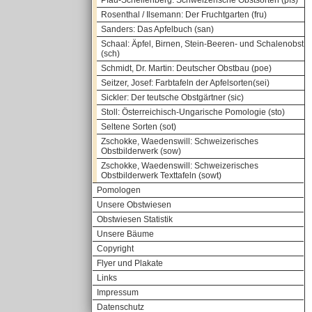
Pfau-Schellenberg: Schweizerische Obstsorten (pfs)
Rosenthal / Ilsemann: Der Fruchtgarten (fru)
Sanders: Das Apfelbuch (san)
Schaal: Äpfel, Birnen, Stein-Beeren- und Schalenobst
(sch)
Schmidt, Dr. Martin: Deutscher Obstbau (poe)
Seitzer, Josef: Farbtafeln der Apfelsorten(sei)
Sickler: Der teutsche Obstgärtner (sic)
Stoll: Österreichisch-Ungarische Pomologie (sto)
Seltene Sorten (sot)
Zschokke, Waedenswill: Schweizerisches
Obstbilderwerk (sow)
Zschokke, Waedenswill: Schweizerisches
Obstbilderwerk Texttafeln (sowt)
Pomologen
Unsere Obstwiesen
Obstwiesen Statistik
Unsere Bäume
Copyright
Flyer und Plakate
Links
Impressum
Datenschutz