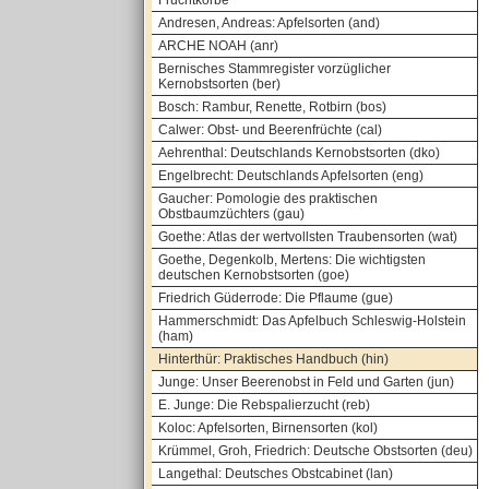
Fruchtkörbe
Andresen, Andreas: Apfelsorten (and)
ARCHE NOAH (anr)
Bernisches Stammregister vorzüglicher
Kernobstsorten (ber)
Bosch: Rambur, Renette, Rotbirn (bos)
Calwer: Obst- und Beerenfrüchte (cal)
Aehrenthal: Deutschlands Kernobstsorten (dko)
Engelbrecht: Deutschlands Apfelsorten (eng)
Gaucher: Pomologie des praktischen
Obstbaumzüchters (gau)
Goethe: Atlas der wertvollsten Traubensorten (wat)
Goethe, Degenkolb, Mertens: Die wichtigsten
deutschen Kernobstsorten (goe)
Friedrich Güderrode: Die Pflaume (gue)
Hammerschmidt: Das Apfelbuch Schleswig-Holstein
(ham)
Hinterthür: Praktisches Handbuch (hin)
Junge: Unser Beerenobst in Feld und Garten (jun)
E. Junge: Die Rebspalierzucht (reb)
Koloc: Apfelsorten, Birnensorten (kol)
Krümmel, Groh, Friedrich: Deutsche Obstsorten (deu)
Langethal: Deutsches Obstcabinet (lan)