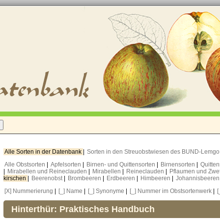
Alle Sorten in der Datenbank
|
Sorten in den Streuobstwiesen des BUND-Lemg
Alle Obstsorten
|
Apfelsorten
|
Birnen- und Quittensorten
|
Birnensorten
|
Quitte
|
Mirabellen und Reineclauden
|
Mirabellen
|
Reineclauden
|
Pflaumen und Zwe
kirschen
|
Beerenobst
|
Brombeeren
|
Erdbeeren
|
Himbeeren
|
Johannisbeere
[X] Nummerierung
|
[_] Name
|
[_] Synonyme
|
[_] Nummer im Obstsortenwerk
|
[
Hinterthür: Praktisches Handbuch