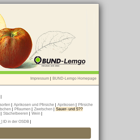
Impressum
|
BUND-Lemgo Homepage
o
|
nsorten
|
Aprikosen und Pfirsiche
|
Aprikosen
|
Pfirsiche
tschen
|
Pflaumen
|
Zwetschen
|
Sauer- und S??
n
|
Stachelbeeren
|
Wein
|
_] ID in der OSDB
|