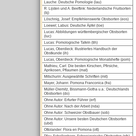
Lauche: Deutsche Pomologie (lau)
R. Lijsten und A. Beeftink: Nederlandsche Fruitsorten
(lij)
Löschnig, Josef: Empfehlenswerte Obstsorten (eos)
Loewel; Labus: Deutsche Äpfel (loe)
Lucas: Abbildungen württembergischer Obstsorten
(luc)
Lucas: Pomologische Tafeln (tih)
Lucas, Oberdieck: Illustriertes Handbuch der
Obstkunde (ih)
Lucas, Oberdieck: Pomologische Monatshefte (pom)
Mathieu, Carl: Die besten Kirschen, Pfirsiche,
Aprikosen, Pflaumen (mat)
Mitschurin: Ausgewählte Schriften (mit)
Mayer, Johann: Pomona Franconica (fra)
Müller-Diemitz, Bissmann-Gotha u.a.: Deutschlands
Obstsorten (do)
Ohne Autor: Erfurter Führer (erf)
Ohne Autor: Nach der Arbeit (nda)
Ohne Autor: Schweizer Obstbauer (sob)
Ohne Autor: Unsere besten Deutschen Obstsorten
(ubd)
Ottolander: Flora en Pomona (ott)