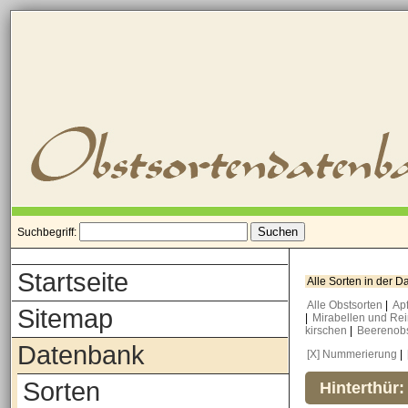
Suchbegriff:
Startseite
Alle Sorten in der 
Alle Obstsorten
|
Ap
Sitemap
|
Mirabellen und Re
kirschen
|
Beerenob
Datenbank
[X] Nummerierung
|
Sorten
Hinterthür