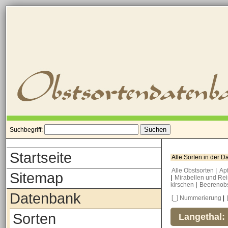
Suchbegriff:
Startseite
Alle Sorten in der 
Alle Obstsorten
|
Ap
Sitemap
|
Mirabellen und Re
kirschen
|
Beerenob
Datenbank
[_] Nummerierung
|
Sorten
Langethal: