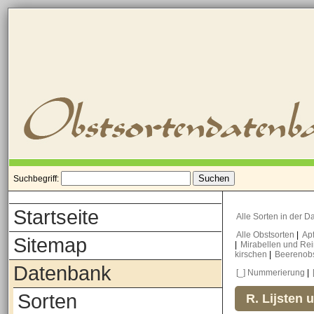
Suchbegriff:
Startseite
Alle Sorten in der 
Alle Obstsorten
|
Ap
Sitemap
|
Mirabellen und Re
kirschen
|
Beerenob
Datenbank
[_] Nummerierung
|
Sorten
R. Lijsten 