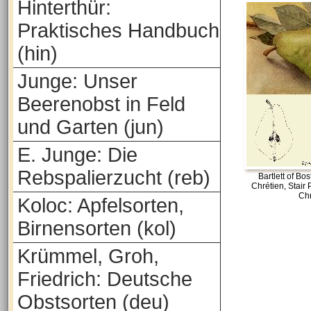
Hinterthür:
Praktisches Handbuch
(hin)
Junge: Unser
Beerenobst in Feld
und Garten (jun)
E. Junge: Die
Rebspalierzucht (reb)
Bartlett of Bos
Chrétien, Stair
Ch
Koloc: Apfelsorten,
Birnensorten (kol)
Krümmel, Groh,
Friedrich: Deutsche
Obstsorten (deu)