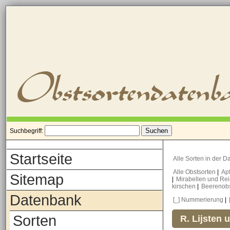
Suchbegriff:
Startseite
Alle Sorten in der 
Alle Obstsorten
|
Ap
Sitemap
|
Mirabellen und Re
kirschen
|
Beerenob
Datenbank
[_] Nummerierung
|
Sorten
R. Lijsten 