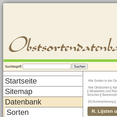
Suchbegriff:
Startseite
Alle Sorten in der 
Alle Obstsorten
|
Ap
Sitemap
|
Mirabellen und Re
kirschen
|
Beerenob
Datenbank
[X] Nummerierung
|
Sorten
R. Lijsten 