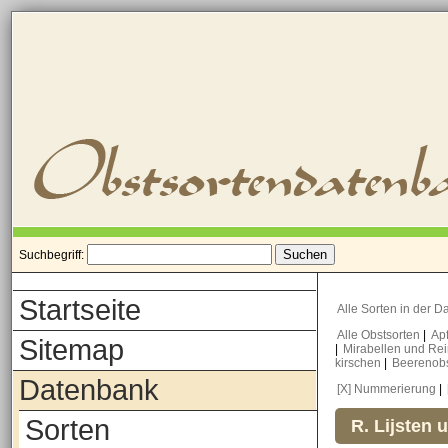
Suchbegriff:
Startseite
Alle Sorten in der 
Alle Obstsorten
|
Ap
Sitemap
|
Mirabellen und Re
kirschen
|
Beerenob
Datenbank
[X] Nummerierung
|
Sorten
R. Lijsten 