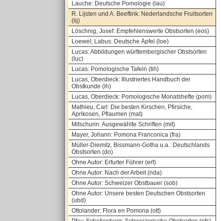
Lauche: Deutsche Pomologie (lau)
R. Lijsten und A. Beeftink: Nederlandsche Fruitsorten
(lij)
Löschnig, Josef: Empfehlenswerte Obstsorten (eos)
Loewel; Labus: Deutsche Äpfel (loe)
Lucas: Abbildungen württembergischer Obstsorten
(luc)
Lucas: Pomologische Tafeln (tih)
Lucas, Oberdieck: Illustriertes Handbuch der
Obstkunde (ih)
Lucas, Oberdieck: Pomologische Monatshefte (pom)
Mathieu, Carl: Die besten Kirschen, Pfirsiche,
Aprikosen, Pflaumen (mat)
Mitschurin: Ausgewählte Schriften (mit)
Mayer, Johann: Pomona Franconica (fra)
Müller-Diemitz, Bissmann-Gotha u.a.: Deutschlands
Obstsorten (do)
Ohne Autor: Erfurter Führer (erf)
Ohne Autor: Nach der Arbeit (nda)
Ohne Autor: Schweizer Obstbauer (sob)
Ohne Autor: Unsere besten Deutschen Obstsorten
(ubd)
Ottolander: Flora en Pomona (ott)