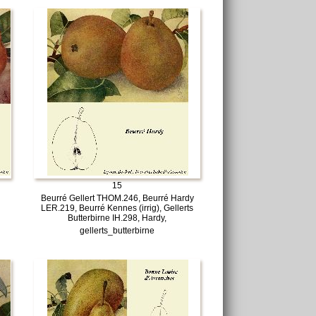
15
Beurré Gellert THOM.246, Beurré Hardy
LER.219, Beurré Kennes (irrig), Gellerts
Butterbirne IH.298, Hardy,
gellerts_butterbirne