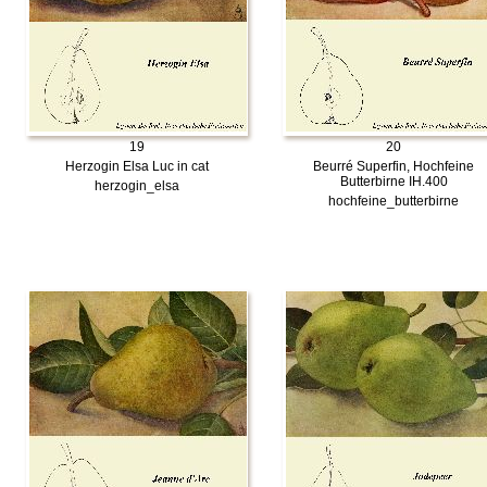
19
20
Herzogin Elsa Luc in cat
Beurré Superfin, Hochfeine
Butterbirne IH.400
herzogin_elsa
hochfeine_butterbirne