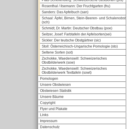
Pfau-Schellenberg: Schweizerische Obstsorten (pfs)
Rosenthal / Ilsemann: Der Fruchtgarten (fru)
Sanders: Das Apfelbuch (san)
Schaal: Äpfel, Birnen, Stein-Beeren- und Schalenobst
(sch)
Schmidt, Dr. Martin: Deutscher Obstbau (poe)
Seitzer, Josef: Farbtafeln der Apfelsorten(sei)
Sickler: Der teutsche Obstgärtner (sic)
Stoll: Österreichisch-Ungarische Pomologie (sto)
Seltene Sorten (sot)
Zschokke, Waedenswill: Schweizerisches
Obstbilderwerk (sow)
Zschokke, Waedenswill: Schweizerisches
Obstbilderwerk Texttafeln (sowt)
Pomologen
Unsere Obstwiesen
Obstwiesen Statistik
Unsere Bäume
Copyright
Flyer und Plakate
Links
Impressum
Datenschutz