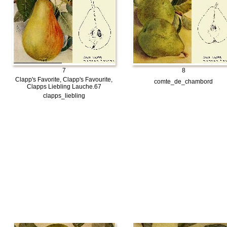
7
8
Clapp's Favorite, Clapp's Favourite,
comte_de_chambord
Clapps Liebling Lauche.67
clapps_liebling