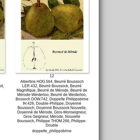
12
Albertine HOG.564, Beurré Boussoch
ot,
LER.432, Beurré Boussock, Beurré
Magnifique, Beurré de Mérode, Beurré de
Mérode-Westerloo, Beurré de Westerloo,
Bossoch DOW.742, Doppelte Philippsbirne
IH.426, Double-Philippe, Doyenné
Boussoch, Doyenné Boussock Nouvelle,
Doyenné de Mérode, Gros-Monseigneur,
Gros-Seigneur, Mérode, Nouvelle
Boussoch, Philippe THOM.266, Philippe-
Double
doppelte_philippsbirne