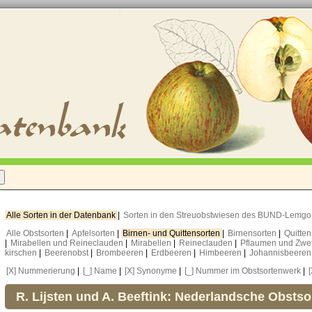
Alle Sorten in der Datenbank
|
Sorten in den Streuobstwiesen des BUND-Lemg
Alle Obstsorten
|
Apfelsorten
|
Birnen- und Quittensorten
|
Birnensorten
|
Quitte
|
Mirabellen und Reineclauden
|
Mirabellen
|
Reineclauden
|
Pflaumen und Zwe
kirschen
|
Beerenobst
|
Brombeeren
|
Erdbeeren
|
Himbeeren
|
Johannisbeere
[X] Nummerierung
|
[_] Name
|
[X] Synonyme
|
[_] Nummer im Obstsortenwerk
|
R. Lijsten und A. Beeftink: Nederlandsche Obstso