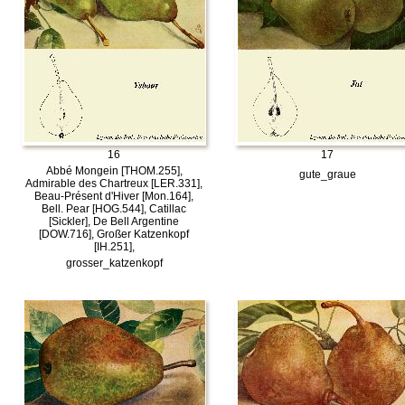
16
17
Abbé Mongein [THOM.255],
gute_graue
Admirable des Chartreux [LER.331],
Beau-Présent d'Hiver [Mon.164],
Bell. Pear [HOG.544], Catillac
[Sickler], De Bell Argentine
[DOW.716], Großer Katzenkopf
[IH.251],
grosser_katzenkopf