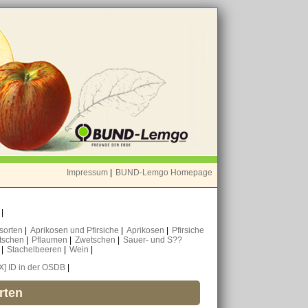
Impressum
|
BUND-Lemgo Homepage
o
|
nsorten
|
Aprikosen und Pfirsiche
|
Aprikosen
|
Pfirsiche
tschen
|
Pflaumen
|
Zwetschen
|
Sauer- und S??
n
|
Stachelbeeren
|
Wein
|
[X] ID in der OSDB
|
rten