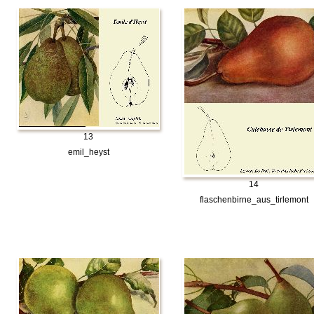
13
emil_heyst
14
flaschenbirne_aus_tirlemont