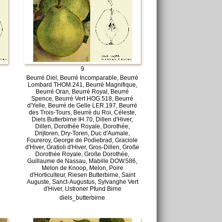
9
Beurré Diel, Beurré Incomparable, Beurré
Lombard THOM.241, Beurré Magnifique,
Beurré Oran, Beurré Royal, Beurré
Spence, Beurré Vert HOG.518, Beurré
d'Yelle, Beurré de Gelle LER.197, Beurré
des Trois-Tours, Beurré du Roi, Céleste,
Diels Butterbirne IH.70, Dillen d'Hiver,
Dillen, Dorothée Royale, Dorothée,
Drijtoren, Dry-Toren, Duc d'Aumale,
Foureroy, George de Podiebrad, Graciole
d'Hiver, Gratioli d'Hiver, Gros-Dillen, Große
Dorothée Royale, Große Dorothée,
Guillaume de Nassau, Mabille DOW.586,
Melon de Knoop, Melon, Poire
d'Horticulteur, Riesen Butterbirne, Saint
Auguste, Sanct-Augustus, Sylvanghe Vert
d'Hiver, Ustroner Pfund Birne
diels_butterbirne