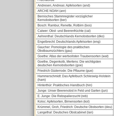
Fruchtkörbe
Andresen, Andreas: Apfelsorten (and)
ARCHE NOAH (anr)
Bernisches Stammregister vorzüglicher
Kernobstsorten (ber)
Bosch: Rambur, Renette, Rotbirn (bos)
Calwer: Obst- und Beerenfrüchte (cal)
Aehrenthal: Deutschlands Kernobstsorten (dko)
Engelbrecht: Deutschlands Apfelsorten (eng)
Gaucher: Pomologie des praktischen
Obstbaumzüchters (gau)
Goethe: Atlas der wertvollsten Traubensorten (wat)
Goethe, Degenkolb, Mertens: Die wichtigsten
deutschen Kernobstsorten (goe)
Friedrich Güderrode: Die Pflaume (gue)
Hammerschmidt: Das Apfelbuch Schleswig-Holstein
(ham)
Hinterthür: Praktisches Handbuch (hin)
Junge: Unser Beerenobst in Feld und Garten (jun)
E. Junge: Die Rebspalierzucht (reb)
Koloc: Apfelsorten, Birnensorten (kol)
Krümmel, Groh, Friedrich: Deutsche Obstsorten (deu)
Langethal: Deutsches Obstcabinet (lan)