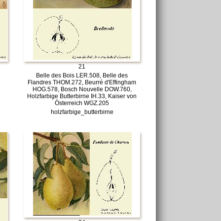
21
Belle des Bois LER.508, Belle des
Flandres THOM.272, Beurré d'Effingham
HOG.578, Bosch Nouvelle DOW.760,
Holzfarbige Butterbirne IH.33, Kaiser von
Österreich WGZ.205
holzfarbige_butterbirne