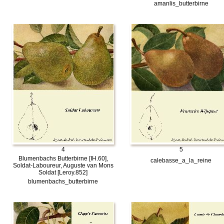
amanlis_butterbirne
4
5
Blumenbachs Butterbirne [IH.60],
calebasse_a_la_reine
Soldat-Laboureur, Auguste van Mons
Soldat [Leroy.852]
blumenbachs_butterbirne