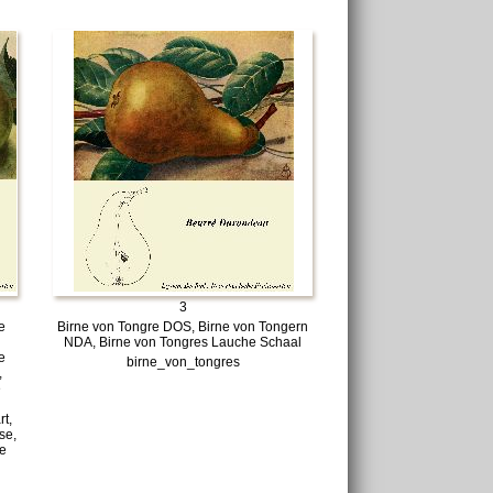
3
e
Birne von Tongre DOS, Birne von Tongern
NDA, Birne von Tongres Lauche Schaal
e
birne_von_tongres
,
e
rt,
se,
e