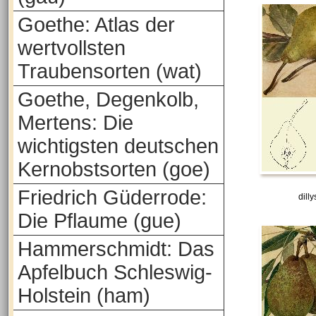
Goethe: Atlas der
wertvollsten
Traubensorten (wat)
Goethe, Degenkolb,
Mertens: Die
wichtigsten deutschen
Kernobstsorten (goe)
Friedrich Güderrode:
dill
Die Pflaume (gue)
Hammerschmidt: Das
Apfelbuch Schleswig-
Holstein (ham)