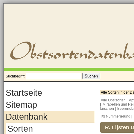
Suchbegriff:
Startseite
Alle Sorten in der 
Alle Obstsorten
|
Ap
Sitemap
|
Mirabellen und Re
kirschen
|
Beerenob
Datenbank
[X] Nummerierung
|
Sorten
R. Lijsten 