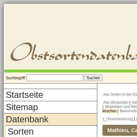
Suchbegriff:
Startseite
Alle Sorten in der 
Alle Obstsorten
|
Ap
Sitemap
|
Mirabellen und Re
kirschen
|
Beerenob
Datenbank
[_] Nummerierung
|
Sorten
Mathieu, Ca