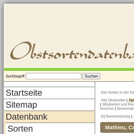
Suchbegriff:
Startseite
Alle Sorten in der 
Alle Obstsorten
|
Ap
Sitemap
|
Mirabellen und Re
kirschen
|
Beerenob
Datenbank
[X] Nummerierung
|
Sorten
Mathieu, Ca