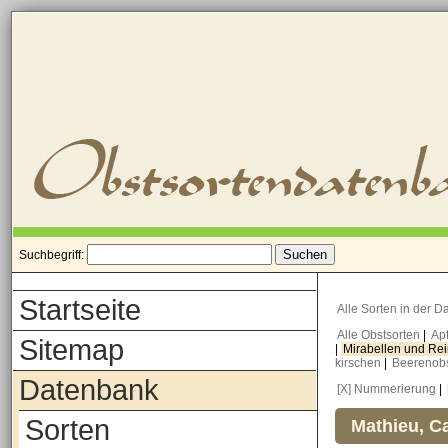
Suchbegriff:
Startseite
Alle Sorten in der 
Alle Obstsorten
|
Ap
Sitemap
|
Mirabellen und Re
kirschen
|
Beerenob
Datenbank
[X] Nummerierung
|
Sorten
Mathieu, Ca