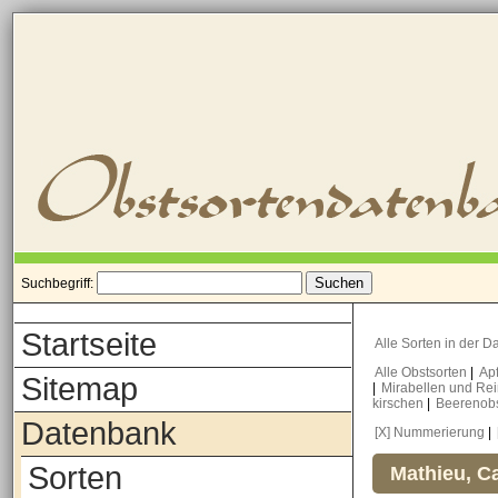
Suchbegriff:
Startseite
Alle Sorten in der 
Alle Obstsorten
|
Ap
Sitemap
|
Mirabellen und Re
kirschen
|
Beerenob
Datenbank
[X] Nummerierung
|
Sorten
Mathieu, Ca