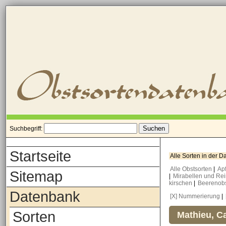
Suchbegriff:
Startseite
Alle Sorten in der 
Alle Obstsorten
|
Ap
Sitemap
|
Mirabellen und Re
kirschen
|
Beerenob
Datenbank
[X] Nummerierung
|
Sorten
Mathieu, Ca