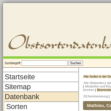
Suchbegriff:
Startseite
Alle Sorten in der 
Alle Obstsorten
|
Ap
Sitemap
|
Mirabellen und Re
kirschen
|
Beerenob
Datenbank
[X] Nummerierung
|
Sorten
Mathieu, Ca