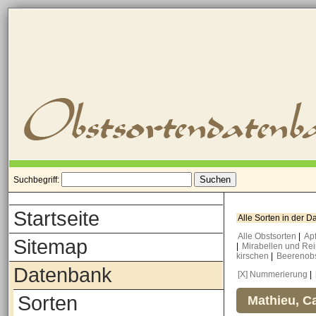
Suchbegriff:
Startseite
Alle Sorten in der 
Alle Obstsorten
|
Ap
Sitemap
|
Mirabellen und Re
kirschen
|
Beerenob
Datenbank
[X] Nummerierung
|
Sorten
Mathieu, Ca