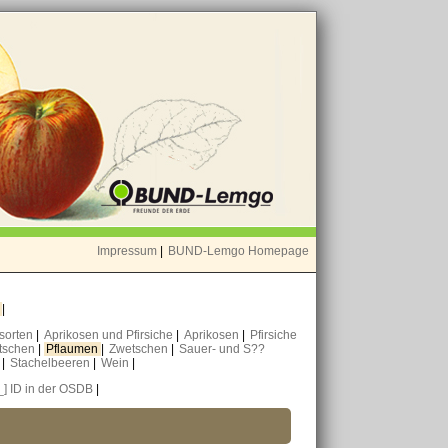
Impressum
|
BUND-Lemgo Homepage
o
|
nsorten
|
Aprikosen und Pfirsiche
|
Aprikosen
|
Pfirsiche
tschen
|
Pflaumen
|
Zwetschen
|
Sauer- und S??
n
|
Stachelbeeren
|
Wein
|
_] ID in der OSDB
|