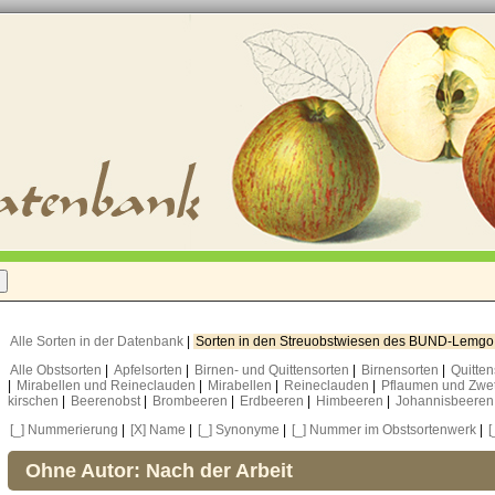
Alle Sorten in der Datenbank
|
Sorten in den Streuobstwiesen des BUND-Lemg
Alle Obstsorten
|
Apfelsorten
|
Birnen- und Quittensorten
|
Birnensorten
|
Quitte
|
Mirabellen und Reineclauden
|
Mirabellen
|
Reineclauden
|
Pflaumen und Zwe
kirschen
|
Beerenobst
|
Brombeeren
|
Erdbeeren
|
Himbeeren
|
Johannisbeere
[_] Nummerierung
|
[X] Name
|
[_] Synonyme
|
[_] Nummer im Obstsortenwerk
|
[
Ohne Autor: Nach der Arbeit