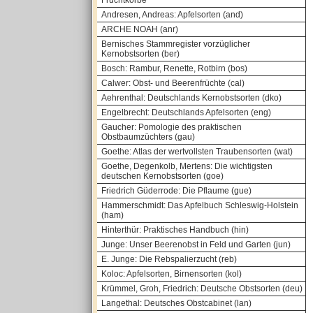
Fruchtkörbe
Andresen, Andreas: Apfelsorten (and)
ARCHE NOAH (anr)
Bernisches Stammregister vorzüglicher
Kernobstsorten (ber)
Bosch: Rambur, Renette, Rotbirn (bos)
Calwer: Obst- und Beerenfrüchte (cal)
Aehrenthal: Deutschlands Kernobstsorten (dko)
Engelbrecht: Deutschlands Apfelsorten (eng)
Gaucher: Pomologie des praktischen
Obstbaumzüchters (gau)
Goethe: Atlas der wertvollsten Traubensorten (wat)
Goethe, Degenkolb, Mertens: Die wichtigsten
deutschen Kernobstsorten (goe)
Friedrich Güderrode: Die Pflaume (gue)
Hammerschmidt: Das Apfelbuch Schleswig-Holstein
(ham)
Hinterthür: Praktisches Handbuch (hin)
Junge: Unser Beerenobst in Feld und Garten (jun)
E. Junge: Die Rebspalierzucht (reb)
Koloc: Apfelsorten, Birnensorten (kol)
Krümmel, Groh, Friedrich: Deutsche Obstsorten (deu)
Langethal: Deutsches Obstcabinet (lan)