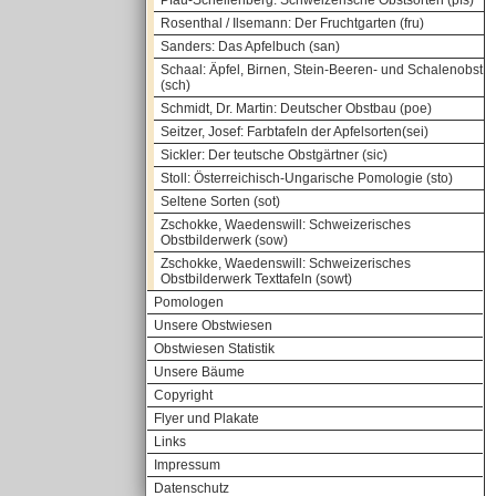
Pfau-Schellenberg: Schweizerische Obstsorten (pfs)
Rosenthal / Ilsemann: Der Fruchtgarten (fru)
Sanders: Das Apfelbuch (san)
Schaal: Äpfel, Birnen, Stein-Beeren- und Schalenobst
(sch)
Schmidt, Dr. Martin: Deutscher Obstbau (poe)
Seitzer, Josef: Farbtafeln der Apfelsorten(sei)
Sickler: Der teutsche Obstgärtner (sic)
Stoll: Österreichisch-Ungarische Pomologie (sto)
Seltene Sorten (sot)
Zschokke, Waedenswill: Schweizerisches
Obstbilderwerk (sow)
Zschokke, Waedenswill: Schweizerisches
Obstbilderwerk Texttafeln (sowt)
Pomologen
Unsere Obstwiesen
Obstwiesen Statistik
Unsere Bäume
Copyright
Flyer und Plakate
Links
Impressum
Datenschutz