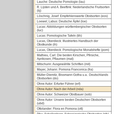
Lauche: Deutsche Pomologie (lau)
R. Lijsten und A. Beeftink: Nederlandsche Fruitsorten
(lij)
Löschnig, Josef: Empfehlenswerte Obstsorten (eos)
Loewel; Labus: Deutsche Äpfel (loe)
Lucas: Abbildungen württembergischer Obstsorten
(luc)
Lucas: Pomologische Tafeln (tih)
Lucas, Oberdieck: Illustriertes Handbuch der
Obstkunde (ih)
Lucas, Oberdieck: Pomologische Monatshefte (pom)
Mathieu, Carl: Die besten Kirschen, Pfirsiche,
Aprikosen, Pflaumen (mat)
Mitschurin: Ausgewählte Schriften (mit)
Mayer, Johann: Pomona Franconica (fra)
Müller-Diemitz, Bissmann-Gotha u.a.: Deutschlands
Obstsorten (do)
Ohne Autor: Erfurter Führer (erf)
Ohne Autor: Nach der Arbeit (nda)
Ohne Autor: Schweizer Obstbauer (sob)
Ohne Autor: Unsere besten Deutschen Obstsorten
(ubd)
Ottolander: Flora en Pomona (ott)