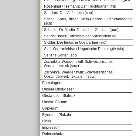
Pfau-Schellenberg: Schweizerische Obstsorten (pfs)
Rosenthal / Ilsemann: Der Fruchtgarten (fru)
Sanders: Das Apfelbuch (san)
Schaal: Äpfel, Birnen, Stein-Beeren- und Schalenobst
(sch)
Schmidt, Dr. Martin: Deutscher Obstbau (poe)
Seitzer, Josef: Farbtafeln der Apfelsorten(sei)
Sickler: Der teutsche Obstgärtner (sic)
Stoll: Österreichisch-Ungarische Pomologie (sto)
Seltene Sorten (sot)
Zschokke, Waedenswill: Schweizerisches
Obstbilderwerk (sow)
Zschokke, Waedenswill: Schweizerisches
Obstbilderwerk Texttafeln (sowt)
Pomologen
Unsere Obstwiesen
Obstwiesen Statistik
Unsere Bäume
Copyright
Flyer und Plakate
Links
Impressum
Datenschutz