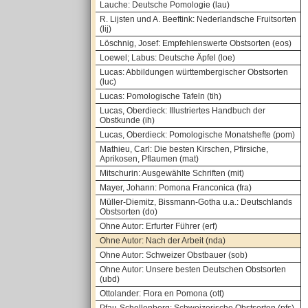
Lauche: Deutsche Pomologie (lau)
R. Lijsten und A. Beeftink: Nederlandsche Fruitsorten
(lij)
Löschnig, Josef: Empfehlenswerte Obstsorten (eos)
Loewel; Labus: Deutsche Äpfel (loe)
Lucas: Abbildungen württembergischer Obstsorten
(luc)
Lucas: Pomologische Tafeln (tih)
Lucas, Oberdieck: Illustriertes Handbuch der
Obstkunde (ih)
Lucas, Oberdieck: Pomologische Monatshefte (pom)
Mathieu, Carl: Die besten Kirschen, Pfirsiche,
Aprikosen, Pflaumen (mat)
Mitschurin: Ausgewählte Schriften (mit)
Mayer, Johann: Pomona Franconica (fra)
Müller-Diemitz, Bissmann-Gotha u.a.: Deutschlands
Obstsorten (do)
Ohne Autor: Erfurter Führer (erf)
Ohne Autor: Nach der Arbeit (nda)
Ohne Autor: Schweizer Obstbauer (sob)
Ohne Autor: Unsere besten Deutschen Obstsorten
(ubd)
Ottolander: Flora en Pomona (ott)