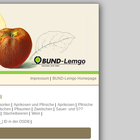
Impressum
|
BUND-Lemgo Homepage
o
|
nsorten
|
Aprikosen und Pfirsiche
|
Aprikosen
|
Pfirsiche
tschen
|
Pflaumen
|
Zwetschen
|
Sauer- und S??
n
|
Stachelbeeren
|
Wein
|
[_] ID in der OSDB
|