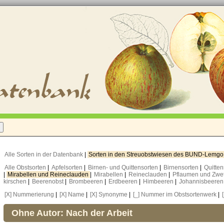
Alle Sorten in der Datenbank
|
Sorten in den Streuobstwiesen des BUND-Lemg
Alle Obstsorten
|
Apfelsorten
|
Birnen- und Quittensorten
|
Birnensorten
|
Quitte
|
Mirabellen und Reineclauden
|
Mirabellen
|
Reineclauden
|
Pflaumen und Zwe
kirschen
|
Beerenobst
|
Brombeeren
|
Erdbeeren
|
Himbeeren
|
Johannisbeere
[X] Nummerierung
|
[X] Name
|
[X] Synonyme
|
[_] Nummer im Obstsortenwerk
|
Ohne Autor: Nach der Arbeit