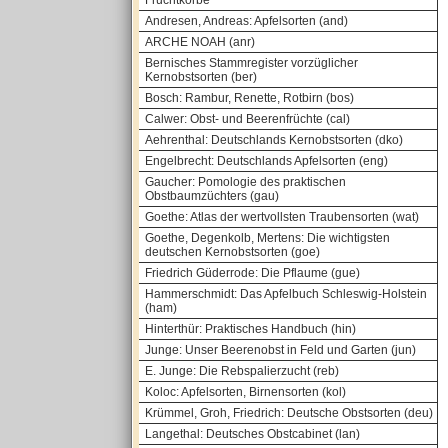
Fruchtkörbe
Andresen, Andreas: Apfelsorten (and)
ARCHE NOAH (anr)
Bernisches Stammregister vorzüglicher
Kernobstsorten (ber)
Bosch: Rambur, Renette, Rotbirn (bos)
Calwer: Obst- und Beerenfrüchte (cal)
Aehrenthal: Deutschlands Kernobstsorten (dko)
Engelbrecht: Deutschlands Apfelsorten (eng)
Gaucher: Pomologie des praktischen
Obstbaumzüchters (gau)
Goethe: Atlas der wertvollsten Traubensorten (wat)
Goethe, Degenkolb, Mertens: Die wichtigsten
deutschen Kernobstsorten (goe)
Friedrich Güderrode: Die Pflaume (gue)
Hammerschmidt: Das Apfelbuch Schleswig-Holstein
(ham)
Hinterthür: Praktisches Handbuch (hin)
Junge: Unser Beerenobst in Feld und Garten (jun)
E. Junge: Die Rebspalierzucht (reb)
Koloc: Apfelsorten, Birnensorten (kol)
Krümmel, Groh, Friedrich: Deutsche Obstsorten (deu)
Langethal: Deutsches Obstcabinet (lan)