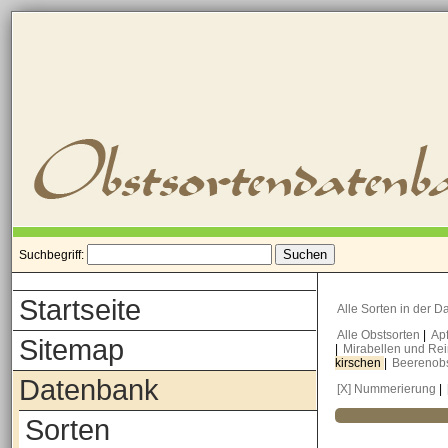
Suchbegriff:
Startseite
Alle Sorten in der 
Alle Obstsorten
|
Ap
Sitemap
|
Mirabellen und Re
kirschen
|
Beerenob
Datenbank
[X] Nummerierung
|
Sorten