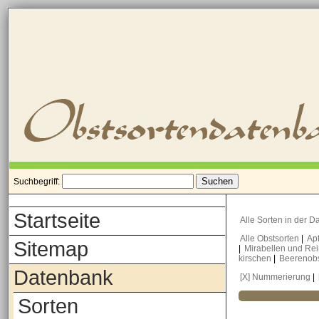
Suchbegriff:
Startseite
Alle Sorten in der 
Alle Obstsorten
|
Ap
Sitemap
|
Mirabellen und Re
kirschen
|
Beerenob
Datenbank
[X] Nummerierung
|
Sorten