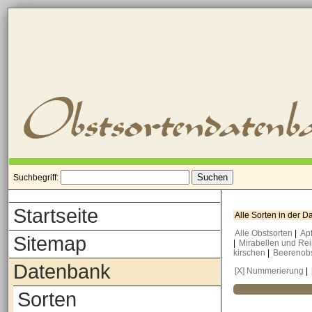
Suchbegriff:
Startseite
Alle Sorten in der 
Alle Obstsorten
|
Ap
Sitemap
|
Mirabellen und Re
kirschen
|
Beerenob
Datenbank
[X] Nummerierung
|
Sorten