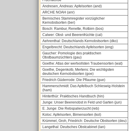
Fruchtkörbe
Andresen, Andreas: Apfelsorten (and)
ARCHE NOAH (anr)
Bernisches Stammregister vorzüglicher
Kernobstsorten (ber)
Bosch: Rambur, Renette, Rotbirn (bos)
Calwer: Obst- und Beerenfrüchte (cal)
Aehrenthal: Deutschlands Kernobstsorten (dko)
Engelbrecht: Deutschlands Apfelsorten (eng)
Gaucher: Pomologie des praktischen
Obstbaumzüchters (gau)
Goethe: Atlas der wertvollsten Traubensorten (wat)
Goethe, Degenkolb, Mertens: Die wichtigsten
deutschen Kernobstsorten (goe)
Friedrich Güderrode: Die Pflaume (gue)
Hammerschmidt: Das Apfelbuch Schleswig-Holstein
(ham)
Hinterthür: Praktisches Handbuch (hin)
Junge: Unser Beerenobst in Feld und Garten (jun)
E. Junge: Die Rebspalierzucht (reb)
Koloc: Apfelsorten, Birnensorten (kol)
Krümmel, Groh, Friedrich: Deutsche Obstsorten (deu)
Langethal: Deutsches Obstcabinet (lan)