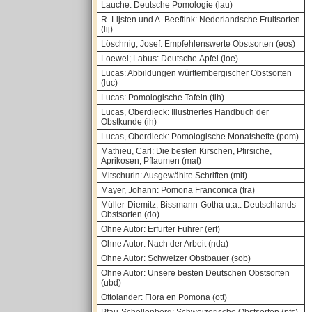
Lauche: Deutsche Pomologie (lau)
R. Lijsten und A. Beeftink: Nederlandsche Fruitsorten
(lij)
Löschnig, Josef: Empfehlenswerte Obstsorten (eos)
Loewel; Labus: Deutsche Äpfel (loe)
Lucas: Abbildungen württembergischer Obstsorten
(luc)
Lucas: Pomologische Tafeln (tih)
Lucas, Oberdieck: Illustriertes Handbuch der
Obstkunde (ih)
Lucas, Oberdieck: Pomologische Monatshefte (pom)
Mathieu, Carl: Die besten Kirschen, Pfirsiche,
Aprikosen, Pflaumen (mat)
Mitschurin: Ausgewählte Schriften (mit)
Mayer, Johann: Pomona Franconica (fra)
Müller-Diemitz, Bissmann-Gotha u.a.: Deutschlands
Obstsorten (do)
Ohne Autor: Erfurter Führer (erf)
Ohne Autor: Nach der Arbeit (nda)
Ohne Autor: Schweizer Obstbauer (sob)
Ohne Autor: Unsere besten Deutschen Obstsorten
(ubd)
Ottolander: Flora en Pomona (ott)