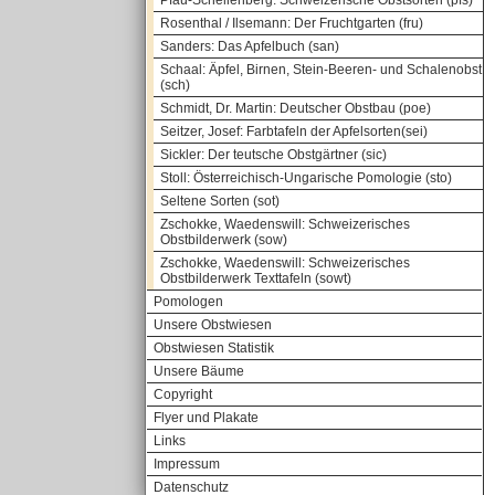
Pfau-Schellenberg: Schweizerische Obstsorten (pfs)
Rosenthal / Ilsemann: Der Fruchtgarten (fru)
Sanders: Das Apfelbuch (san)
Schaal: Äpfel, Birnen, Stein-Beeren- und Schalenobst
(sch)
Schmidt, Dr. Martin: Deutscher Obstbau (poe)
Seitzer, Josef: Farbtafeln der Apfelsorten(sei)
Sickler: Der teutsche Obstgärtner (sic)
Stoll: Österreichisch-Ungarische Pomologie (sto)
Seltene Sorten (sot)
Zschokke, Waedenswill: Schweizerisches
Obstbilderwerk (sow)
Zschokke, Waedenswill: Schweizerisches
Obstbilderwerk Texttafeln (sowt)
Pomologen
Unsere Obstwiesen
Obstwiesen Statistik
Unsere Bäume
Copyright
Flyer und Plakate
Links
Impressum
Datenschutz