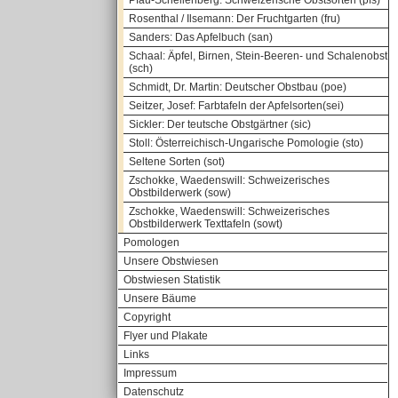
Pfau-Schellenberg: Schweizerische Obstsorten (pfs)
Rosenthal / Ilsemann: Der Fruchtgarten (fru)
Sanders: Das Apfelbuch (san)
Schaal: Äpfel, Birnen, Stein-Beeren- und Schalenobst
(sch)
Schmidt, Dr. Martin: Deutscher Obstbau (poe)
Seitzer, Josef: Farbtafeln der Apfelsorten(sei)
Sickler: Der teutsche Obstgärtner (sic)
Stoll: Österreichisch-Ungarische Pomologie (sto)
Seltene Sorten (sot)
Zschokke, Waedenswill: Schweizerisches
Obstbilderwerk (sow)
Zschokke, Waedenswill: Schweizerisches
Obstbilderwerk Texttafeln (sowt)
Pomologen
Unsere Obstwiesen
Obstwiesen Statistik
Unsere Bäume
Copyright
Flyer und Plakate
Links
Impressum
Datenschutz