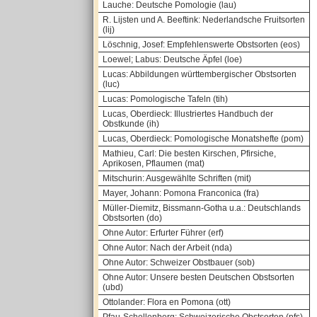
Lauche: Deutsche Pomologie (lau)
R. Lijsten und A. Beeftink: Nederlandsche Fruitsorten
(lij)
Löschnig, Josef: Empfehlenswerte Obstsorten (eos)
Loewel; Labus: Deutsche Äpfel (loe)
Lucas: Abbildungen württembergischer Obstsorten
(luc)
Lucas: Pomologische Tafeln (tih)
Lucas, Oberdieck: Illustriertes Handbuch der
Obstkunde (ih)
Lucas, Oberdieck: Pomologische Monatshefte (pom)
Mathieu, Carl: Die besten Kirschen, Pfirsiche,
Aprikosen, Pflaumen (mat)
Mitschurin: Ausgewählte Schriften (mit)
Mayer, Johann: Pomona Franconica (fra)
Müller-Diemitz, Bissmann-Gotha u.a.: Deutschlands
Obstsorten (do)
Ohne Autor: Erfurter Führer (erf)
Ohne Autor: Nach der Arbeit (nda)
Ohne Autor: Schweizer Obstbauer (sob)
Ohne Autor: Unsere besten Deutschen Obstsorten
(ubd)
Ottolander: Flora en Pomona (ott)