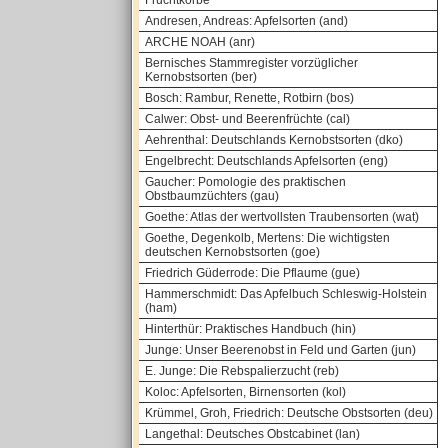
Fruchtkörbe
Andresen, Andreas: Apfelsorten (and)
ARCHE NOAH (anr)
Bernisches Stammregister vorzüglicher
Kernobstsorten (ber)
Bosch: Rambur, Renette, Rotbirn (bos)
Calwer: Obst- und Beerenfrüchte (cal)
Aehrenthal: Deutschlands Kernobstsorten (dko)
Engelbrecht: Deutschlands Apfelsorten (eng)
Gaucher: Pomologie des praktischen
Obstbaumzüchters (gau)
Goethe: Atlas der wertvollsten Traubensorten (wat)
Goethe, Degenkolb, Mertens: Die wichtigsten
deutschen Kernobstsorten (goe)
Friedrich Güderrode: Die Pflaume (gue)
Hammerschmidt: Das Apfelbuch Schleswig-Holstein
(ham)
Hinterthür: Praktisches Handbuch (hin)
Junge: Unser Beerenobst in Feld und Garten (jun)
E. Junge: Die Rebspalierzucht (reb)
Koloc: Apfelsorten, Birnensorten (kol)
Krümmel, Groh, Friedrich: Deutsche Obstsorten (deu)
Langethal: Deutsches Obstcabinet (lan)