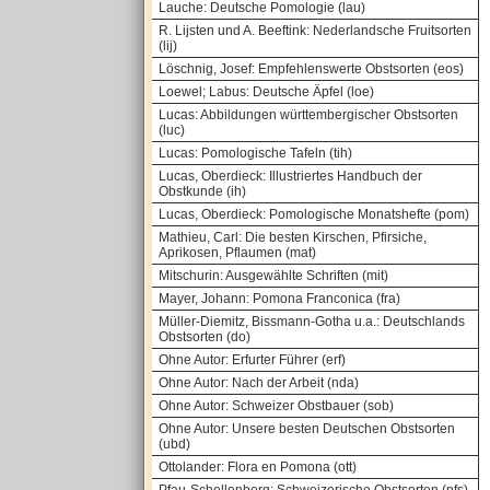
Lauche: Deutsche Pomologie (lau)
R. Lijsten und A. Beeftink: Nederlandsche Fruitsorten
(lij)
Löschnig, Josef: Empfehlenswerte Obstsorten (eos)
Loewel; Labus: Deutsche Äpfel (loe)
Lucas: Abbildungen württembergischer Obstsorten
(luc)
Lucas: Pomologische Tafeln (tih)
Lucas, Oberdieck: Illustriertes Handbuch der
Obstkunde (ih)
Lucas, Oberdieck: Pomologische Monatshefte (pom)
Mathieu, Carl: Die besten Kirschen, Pfirsiche,
Aprikosen, Pflaumen (mat)
Mitschurin: Ausgewählte Schriften (mit)
Mayer, Johann: Pomona Franconica (fra)
Müller-Diemitz, Bissmann-Gotha u.a.: Deutschlands
Obstsorten (do)
Ohne Autor: Erfurter Führer (erf)
Ohne Autor: Nach der Arbeit (nda)
Ohne Autor: Schweizer Obstbauer (sob)
Ohne Autor: Unsere besten Deutschen Obstsorten
(ubd)
Ottolander: Flora en Pomona (ott)