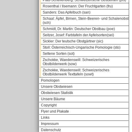
Pfau-Schellenberg: Schweizerische Obstsorten (pfs)
Rosenthal / Ilsemann: Der Fruchtgarten (fru)
Sanders: Das Apfelbuch (san)
Schaal: Äpfel, Birnen, Stein-Beeren- und Schalenobst
(sch)
Schmidt, Dr. Martin: Deutscher Obstbau (poe)
Seitzer, Josef: Farbtafeln der Apfelsorten(sei)
Sickler: Der teutsche Obstgärtner (sic)
Stoll: Österreichisch-Ungarische Pomologie (sto)
Seltene Sorten (sot)
Zschokke, Waedenswill: Schweizerisches
Obstbilderwerk (sow)
Zschokke, Waedenswill: Schweizerisches
Obstbilderwerk Texttafeln (sowt)
Pomologen
Unsere Obstwiesen
Obstwiesen Statistik
Unsere Bäume
Copyright
Flyer und Plakate
Links
Impressum
Datenschutz