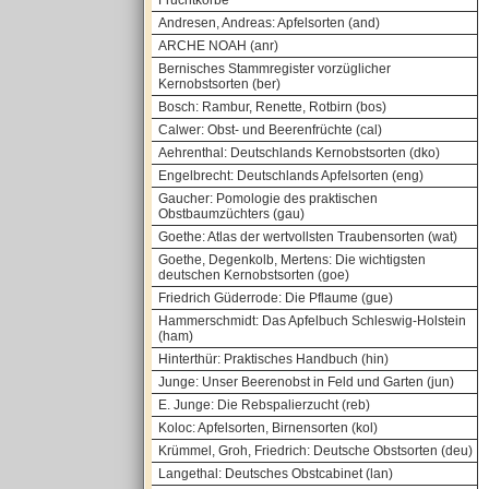
Fruchtkörbe
Andresen, Andreas: Apfelsorten (and)
ARCHE NOAH (anr)
Bernisches Stammregister vorzüglicher
Kernobstsorten (ber)
Bosch: Rambur, Renette, Rotbirn (bos)
Calwer: Obst- und Beerenfrüchte (cal)
Aehrenthal: Deutschlands Kernobstsorten (dko)
Engelbrecht: Deutschlands Apfelsorten (eng)
Gaucher: Pomologie des praktischen
Obstbaumzüchters (gau)
Goethe: Atlas der wertvollsten Traubensorten (wat)
Goethe, Degenkolb, Mertens: Die wichtigsten
deutschen Kernobstsorten (goe)
Friedrich Güderrode: Die Pflaume (gue)
Hammerschmidt: Das Apfelbuch Schleswig-Holstein
(ham)
Hinterthür: Praktisches Handbuch (hin)
Junge: Unser Beerenobst in Feld und Garten (jun)
E. Junge: Die Rebspalierzucht (reb)
Koloc: Apfelsorten, Birnensorten (kol)
Krümmel, Groh, Friedrich: Deutsche Obstsorten (deu)
Langethal: Deutsches Obstcabinet (lan)