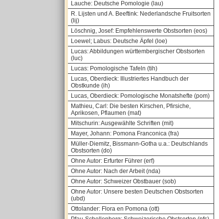
Lauche: Deutsche Pomologie (lau)
R. Lijsten und A. Beeftink: Nederlandsche Fruitsorten
(lij)
Löschnig, Josef: Empfehlenswerte Obstsorten (eos)
Loewel; Labus: Deutsche Äpfel (loe)
Lucas: Abbildungen württembergischer Obstsorten
(luc)
Lucas: Pomologische Tafeln (tih)
Lucas, Oberdieck: Illustriertes Handbuch der
Obstkunde (ih)
Lucas, Oberdieck: Pomologische Monatshefte (pom)
Mathieu, Carl: Die besten Kirschen, Pfirsiche,
Aprikosen, Pflaumen (mat)
Mitschurin: Ausgewählte Schriften (mit)
Mayer, Johann: Pomona Franconica (fra)
Müller-Diemitz, Bissmann-Gotha u.a.: Deutschlands
Obstsorten (do)
Ohne Autor: Erfurter Führer (erf)
Ohne Autor: Nach der Arbeit (nda)
Ohne Autor: Schweizer Obstbauer (sob)
Ohne Autor: Unsere besten Deutschen Obstsorten
(ubd)
Ottolander: Flora en Pomona (ott)