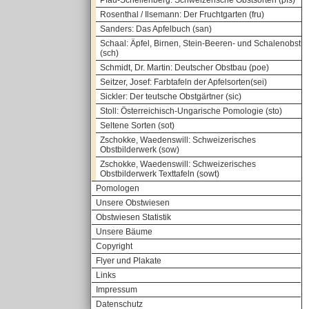
Pfau-Schellenberg: Schweizerische Obstsorten (pfs)
Rosenthal / Ilsemann: Der Fruchtgarten (fru)
Sanders: Das Apfelbuch (san)
Schaal: Äpfel, Birnen, Stein-Beeren- und Schalenobst
(sch)
Schmidt, Dr. Martin: Deutscher Obstbau (poe)
Seitzer, Josef: Farbtafeln der Apfelsorten(sei)
Sickler: Der teutsche Obstgärtner (sic)
Stoll: Österreichisch-Ungarische Pomologie (sto)
Seltene Sorten (sot)
Zschokke, Waedenswill: Schweizerisches
Obstbilderwerk (sow)
Zschokke, Waedenswill: Schweizerisches
Obstbilderwerk Texttafeln (sowt)
Pomologen
Unsere Obstwiesen
Obstwiesen Statistik
Unsere Bäume
Copyright
Flyer und Plakate
Links
Impressum
Datenschutz