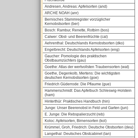
Fruchtkörbe
Andresen, Andreas: Apfelsorten (and)
ARCHE NOAH (anr)
Bernisches Stammregister vorzüglicher
Kernobstsorten (ber)
Bosch: Rambur, Renette, Rotbirn (bos)
Calwer: Obst- und Beerenfrüchte (cal)
Aehrenthal: Deutschlands Kernobstsorten (dko)
Engelbrecht: Deutschlands Apfelsorten (eng)
Gaucher: Pomologie des praktischen
Obstbaumzüchters (gau)
Goethe: Atlas der wertvollsten Traubensorten (wat)
Goethe, Degenkolb, Mertens: Die wichtigsten
deutschen Kernobstsorten (goe)
Friedrich Güderrode: Die Pflaume (gue)
Hammerschmidt: Das Apfelbuch Schleswig-Holstein
(ham)
Hinterthür: Praktisches Handbuch (hin)
Junge: Unser Beerenobst in Feld und Garten (jun)
E. Junge: Die Rebspalierzucht (reb)
Koloc: Apfelsorten, Birnensorten (kol)
Krümmel, Groh, Friedrich: Deutsche Obstsorten (deu)
Langethal: Deutsches Obstcabinet (lan)