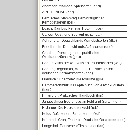
Fruchtkörbe
Andresen, Andreas: Apfelsorten (and)
ARCHE NOAH (anr)
Bernisches Stammregister vorzüglicher
Kernobstsorten (ber)
Bosch: Rambur, Renette, Rotbirn (bos)
Calwer: Obst- und Beerenfrüchte (cal)
Aehrenthal: Deutschlands Kernobstsorten (dko)
Engelbrecht: Deutschlands Apfelsorten (eng)
Gaucher: Pomologie des praktischen
Obstbaumzüchters (gau)
Goethe: Atlas der wertvollsten Traubensorten (wat)
Goethe, Degenkolb, Mertens: Die wichtigsten
deutschen Kernobstsorten (goe)
Friedrich Güderrode: Die Pflaume (gue)
Hammerschmidt: Das Apfelbuch Schleswig-Holstein
(ham)
Hinterthür: Praktisches Handbuch (hin)
Junge: Unser Beerenobst in Feld und Garten (jun)
E. Junge: Die Rebspalierzucht (reb)
Koloc: Apfelsorten, Birnensorten (kol)
Krümmel, Groh, Friedrich: Deutsche Obstsorten (deu)
Langethal: Deutsches Obstcabinet (lan)