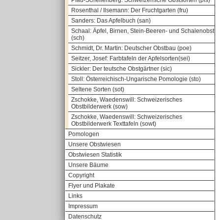
Pfau-Schellenberg: Schweizerische Obstsorten (pfs)
Rosenthal / Ilsemann: Der Fruchtgarten (fru)
Sanders: Das Apfelbuch (san)
Schaal: Äpfel, Birnen, Stein-Beeren- und Schalenobst
(sch)
Schmidt, Dr. Martin: Deutscher Obstbau (poe)
Seitzer, Josef: Farbtafeln der Apfelsorten(sei)
Sickler: Der teutsche Obstgärtner (sic)
Stoll: Österreichisch-Ungarische Pomologie (sto)
Seltene Sorten (sot)
Zschokke, Waedenswill: Schweizerisches
Obstbilderwerk (sow)
Zschokke, Waedenswill: Schweizerisches
Obstbilderwerk Texttafeln (sowt)
Pomologen
Unsere Obstwiesen
Obstwiesen Statistik
Unsere Bäume
Copyright
Flyer und Plakate
Links
Impressum
Datenschutz