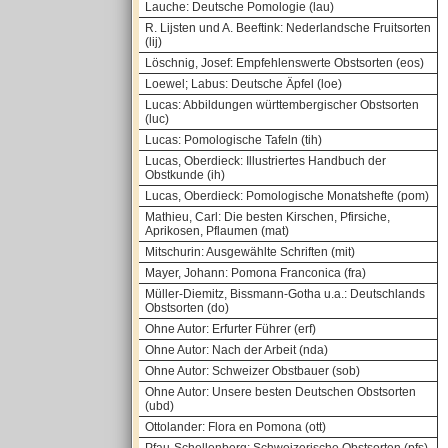
Lauche: Deutsche Pomologie (lau)
R. Lijsten und A. Beeftink: Nederlandsche Fruitsorten
(lij)
Löschnig, Josef: Empfehlenswerte Obstsorten (eos)
Loewel; Labus: Deutsche Äpfel (loe)
Lucas: Abbildungen württembergischer Obstsorten
(luc)
Lucas: Pomologische Tafeln (tih)
Lucas, Oberdieck: Illustriertes Handbuch der
Obstkunde (ih)
Lucas, Oberdieck: Pomologische Monatshefte (pom)
Mathieu, Carl: Die besten Kirschen, Pfirsiche,
Aprikosen, Pflaumen (mat)
Mitschurin: Ausgewählte Schriften (mit)
Mayer, Johann: Pomona Franconica (fra)
Müller-Diemitz, Bissmann-Gotha u.a.: Deutschlands
Obstsorten (do)
Ohne Autor: Erfurter Führer (erf)
Ohne Autor: Nach der Arbeit (nda)
Ohne Autor: Schweizer Obstbauer (sob)
Ohne Autor: Unsere besten Deutschen Obstsorten
(ubd)
Ottolander: Flora en Pomona (ott)