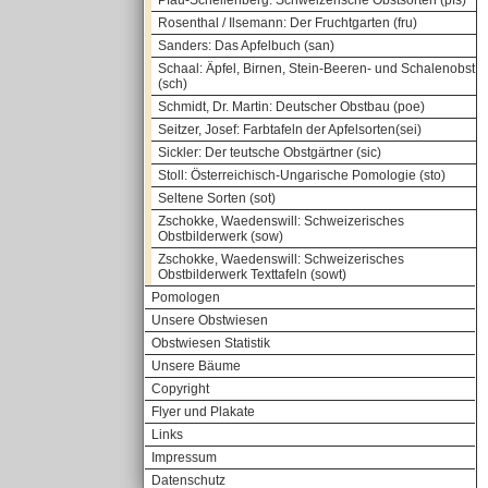
Pfau-Schellenberg: Schweizerische Obstsorten (pfs)
Rosenthal / Ilsemann: Der Fruchtgarten (fru)
Sanders: Das Apfelbuch (san)
Schaal: Äpfel, Birnen, Stein-Beeren- und Schalenobst
(sch)
Schmidt, Dr. Martin: Deutscher Obstbau (poe)
Seitzer, Josef: Farbtafeln der Apfelsorten(sei)
Sickler: Der teutsche Obstgärtner (sic)
Stoll: Österreichisch-Ungarische Pomologie (sto)
Seltene Sorten (sot)
Zschokke, Waedenswill: Schweizerisches
Obstbilderwerk (sow)
Zschokke, Waedenswill: Schweizerisches
Obstbilderwerk Texttafeln (sowt)
Pomologen
Unsere Obstwiesen
Obstwiesen Statistik
Unsere Bäume
Copyright
Flyer und Plakate
Links
Impressum
Datenschutz