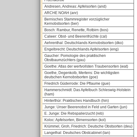
Fruchtkörbe
Andresen, Andreas: Apfelsorten (and)
ARCHE NOAH (anr)
Bernisches Stammregister vorzüglicher
Kernobstsorten (ber)
Bosch: Rambur, Renette, Rotbirn (bos)
Calwer: Obst- und Beerenfrüchte (cal)
Aehrenthal: Deutschlands Kernobstsorten (dko)
Engelbrecht: Deutschlands Apfelsorten (eng)
Gaucher: Pomologie des praktischen
Obstbaumzüchters (gau)
Goethe: Atlas der wertvollsten Traubensorten (wat)
Goethe, Degenkolb, Mertens: Die wichtigsten
deutschen Kernobstsorten (goe)
Friedrich Güderrode: Die Pflaume (gue)
Hammerschmidt: Das Apfelbuch Schleswig-Holstein
(ham)
Hinterthür: Praktisches Handbuch (hin)
Junge: Unser Beerenobst in Feld und Garten (jun)
E. Junge: Die Rebspalierzucht (reb)
Koloc: Apfelsorten, Birnensorten (kol)
Krümmel, Groh, Friedrich: Deutsche Obstsorten (deu)
Langethal: Deutsches Obstcabinet (lan)