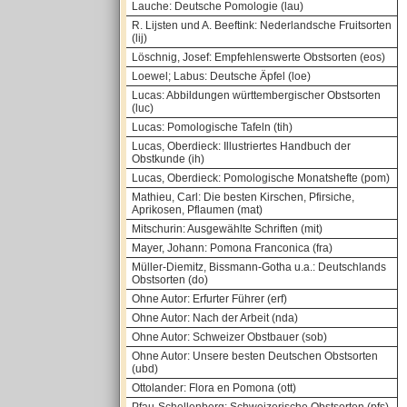
Lauche: Deutsche Pomologie (lau)
R. Lijsten und A. Beeftink: Nederlandsche Fruitsorten
(lij)
Löschnig, Josef: Empfehlenswerte Obstsorten (eos)
Loewel; Labus: Deutsche Äpfel (loe)
Lucas: Abbildungen württembergischer Obstsorten
(luc)
Lucas: Pomologische Tafeln (tih)
Lucas, Oberdieck: Illustriertes Handbuch der
Obstkunde (ih)
Lucas, Oberdieck: Pomologische Monatshefte (pom)
Mathieu, Carl: Die besten Kirschen, Pfirsiche,
Aprikosen, Pflaumen (mat)
Mitschurin: Ausgewählte Schriften (mit)
Mayer, Johann: Pomona Franconica (fra)
Müller-Diemitz, Bissmann-Gotha u.a.: Deutschlands
Obstsorten (do)
Ohne Autor: Erfurter Führer (erf)
Ohne Autor: Nach der Arbeit (nda)
Ohne Autor: Schweizer Obstbauer (sob)
Ohne Autor: Unsere besten Deutschen Obstsorten
(ubd)
Ottolander: Flora en Pomona (ott)