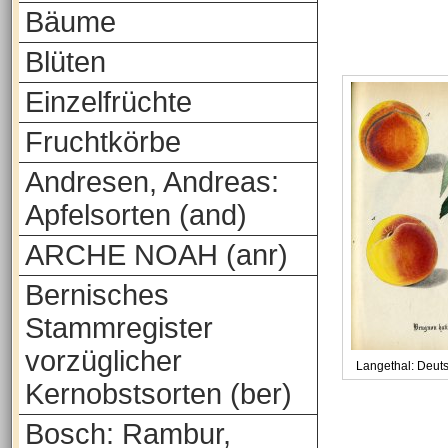
Bäume
Blüten
Einzelfrüchte
Fruchtkörbe
Andresen, Andreas:
Apfelsorten (and)
ARCHE NOAH (anr)
Bernisches
Stammregister
vorzüglicher
Langethal: Deut
Kernobstsorten (ber)
Bosch: Rambur,