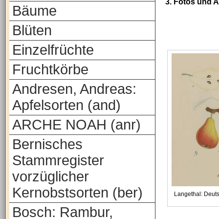
3. Fotos und 
Bäume
Blüten
Einzelfrüchte
Fruchtkörbe
Andresen, Andreas:
Apfelsorten (and)
ARCHE NOAH (anr)
Bernisches
Stammregister
vorzüglicher
Kernobstsorten (ber)
Langethal: Deut
Bosch: Rambur,