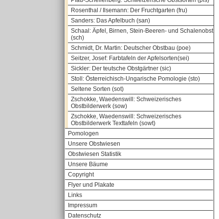
Pfau-Schellenberg: Schweizerische Obstsorten (pfs)
Rosenthal / Ilsemann: Der Fruchtgarten (fru)
Sanders: Das Apfelbuch (san)
Schaal: Äpfel, Birnen, Stein-Beeren- und Schalenobst
(sch)
Schmidt, Dr. Martin: Deutscher Obstbau (poe)
Seitzer, Josef: Farbtafeln der Apfelsorten(sei)
Sickler: Der teutsche Obstgärtner (sic)
Stoll: Österreichisch-Ungarische Pomologie (sto)
Seltene Sorten (sot)
Zschokke, Waedenswill: Schweizerisches
Obstbilderwerk (sow)
Zschokke, Waedenswill: Schweizerisches
Obstbilderwerk Texttafeln (sowt)
Pomologen
Unsere Obstwiesen
Obstwiesen Statistik
Unsere Bäume
Copyright
Flyer und Plakate
Links
Impressum
Datenschutz