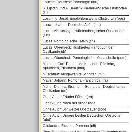
Lauche: Deutsche Pomologie (lau)
R. Lijsten und A. Beeftink: Nederlandsche Fruitsorten
(lij)
Löschnig, Josef: Empfehlenswerte Obstsorten (eos)
Loewel; Labus: Deutsche Äpfel (loe)
Lucas: Abbildungen württembergischer Obstsorten
(luc)
Lucas: Pomologische Tafeln (tih)
Lucas, Oberdieck: Illustriertes Handbuch der
Obstkunde (ih)
Lucas, Oberdieck: Pomologische Monatshefte (pom)
Mathieu, Carl: Die besten Kirschen, Pfirsiche,
Aprikosen, Pflaumen (mat)
Mitschurin: Ausgewählte Schriften (mit)
Mayer, Johann: Pomona Franconica (fra)
Müller-Diemitz, Bissmann-Gotha u.a.: Deutschlands
Obstsorten (do)
Ohne Autor: Erfurter Führer (erf)
Ohne Autor: Nach der Arbeit (nda)
Ohne Autor: Schweizer Obstbauer (sob)
Ohne Autor: Unsere besten Deutschen Obstsorten
(ubd)
Ottolander: Flora en Pomona (ott)