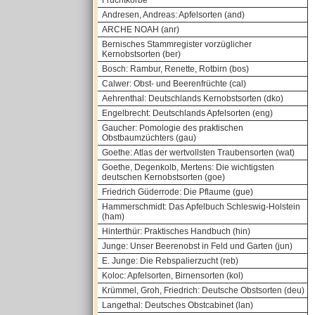
Fruchtkörbe
Andresen, Andreas: Apfelsorten (and)
ARCHE NOAH (anr)
Bernisches Stammregister vorzüglicher
Kernobstsorten (ber)
Bosch: Rambur, Renette, Rotbirn (bos)
Calwer: Obst- und Beerenfrüchte (cal)
Aehrenthal: Deutschlands Kernobstsorten (dko)
Engelbrecht: Deutschlands Apfelsorten (eng)
Gaucher: Pomologie des praktischen
Obstbaumzüchters (gau)
Goethe: Atlas der wertvollsten Traubensorten (wat)
Goethe, Degenkolb, Mertens: Die wichtigsten
deutschen Kernobstsorten (goe)
Friedrich Güderrode: Die Pflaume (gue)
Hammerschmidt: Das Apfelbuch Schleswig-Holstein
(ham)
Hinterthür: Praktisches Handbuch (hin)
Junge: Unser Beerenobst in Feld und Garten (jun)
E. Junge: Die Rebspalierzucht (reb)
Koloc: Apfelsorten, Birnensorten (kol)
Krümmel, Groh, Friedrich: Deutsche Obstsorten (deu)
Langethal: Deutsches Obstcabinet (lan)